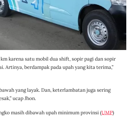
 km karena satu mobil dua shift, sopir pagi dan sopir
i. Artinya, berdampak pada upah yang kita terima,”
di bawah yang layak. Dan, keterlambatan juga sering
esak,” ucap Jhon.
Lingko masih dibawah upah minimum provinsi (
UMP
)