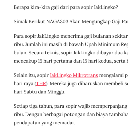
Berapa kira-kira gaji dari para sopir JakLingko?
Simak Berikut NAGA303 Akan Mengungkap Gaji Para
Para sopir JakLingko menerima gaji bulanan sekitar
ribu. Jumlah ini masih di bawah Upah Minimum Reg
bulan. Secara teknis, sopir JakLingko dibayar dua
mencakup 15 hari pertama dan 15 hari kedua, serta
Selain itu, sopir
JakLingko Mikrotrans
mengalami po
hari raya (
THR
). Mereka juga diharuskan membeli s
hari Sabtu dan Minggu.
Setiap tiga tahun, para sopir wajib memperpanjang 
ribu. Dengan berbagai potongan dan biaya tambahan
pendapatan yang memadai.