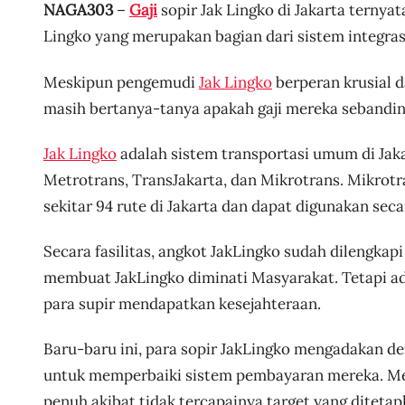
NAGA303
–
Gaji
sopir Jak Lingko di Jakarta terny
Lingko yang merupakan bagian dari sistem integrasi
Meskipun pengemudi
Jak Lingko
berperan krusial 
masih bertanya-tanya apakah gaji mereka sebandi
Jak Lingko
adalah sistem transportasi umum di Jaka
Metrotrans, TransJakarta, dan Mikrotrans. Mikrot
sekitar 94 rute di Jakarta dan dapat digunakan secar
Secara fasilitas, angkot JakLingko sudah dilengkapi
membuat JakLingko diminati Masyarakat. Tetapi ad
para supir mendapatkan kesejahteraan.
Baru-baru ini, para sopir JakLingko mengadakan d
untuk memperbaiki sistem pembayaran mereka. Me
penuh akibat tidak tercapainya target yang diteta