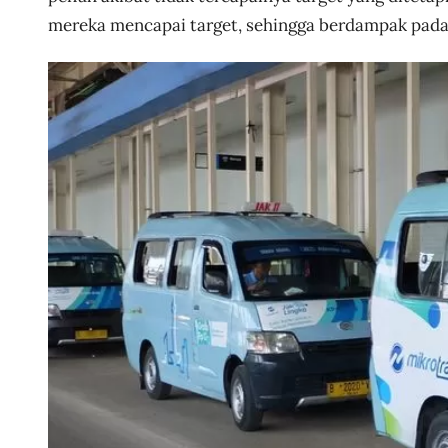
mereka mencapai target, sehingga berdampak pada 