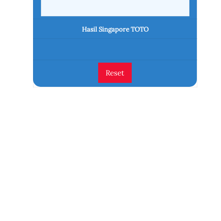
Hasil Singapore TOTO