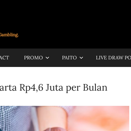
Gambling.
ACT
PROMO
PAITO
LIVE DRAW P
karta Rp4,6 Juta per Bulan