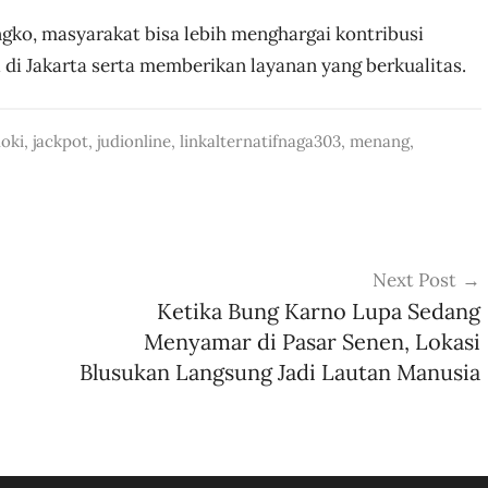
gko, masyarakat bisa lebih menghargai kontribusi
di Jakarta serta memberikan layanan yang berkualitas.
oki
,
jackpot
,
judionline
,
linkalternatifnaga303
,
menang
,
Next Post
Ketika Bung Karno Lupa Sedang
Menyamar di Pasar Senen, Lokasi
Blusukan Langsung Jadi Lautan Manusia