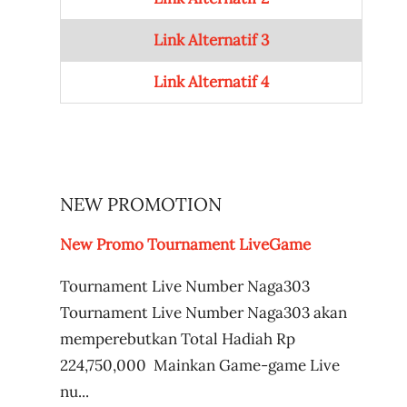
Link Alternatif 3
Link Alternatif 4
NEW PROMOTION
New Promo Tournament LiveGame
Tournament Live Number Naga303
Tournament Live Number Naga303 akan
memperebutkan Total Hadiah Rp
224,750,000 Mainkan Game-game Live
nu...