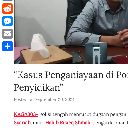
VK
Reddit
Messenger
Email
Share
“Kasus Penganiayaan di P
Penyidikan”
Posted on
September 20, 2024
b
y
NAGA303-
Polisi tengah mengusut dugaan pengani
u
s
Syariah
, milik
Habib Rizieq Shihab
, dengan korban M