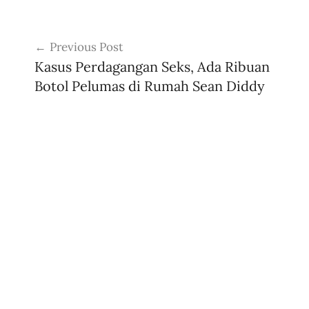
e
Post
r
Previous Post
i
navigation
Kasus Perdagangan Seks, Ada Ribuan
t
Botol Pelumas di Rumah Sean Diddy
a
t
e
r
k
i
n
i
,
a
r
t
i