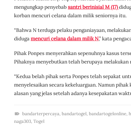
mengungkap penyebab
santri berinisial M (17)
didug
korban mencuri celana dalam milik seniornya itu.
“Bahwa N terduga pelaku penganiayaan, melakukan
diduga
mencuri celana dalam milik N
,” kata pengac
Pihak Ponpes menyerahkan sepenuhnya kasus ters
Pihaknya menyebutkan telah berupaya melakukan med
“Kedua belah pihak serta Ponpes telah sepakat un
menyelesaikan secara kekeluargaan. Namun pihak k
alasan yang jelas setelah adanya kesepakatan wakt
bandarterpercaya
,
bandartogel
,
bandartogelonline
,
h
#
naga303
,
Togel
b