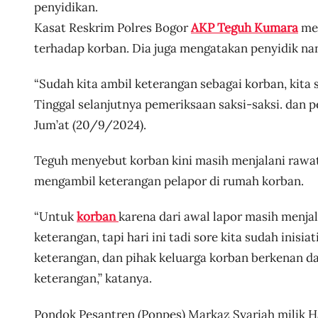
e
penyidikan.
r
Kasat Reskrim Polres Bogor
AKP Teguh Kumara
men
i
terhadap korban. Dia juga mengatakan penyidik na
d
n
“Sudah kita ambil keterangan sebagai korban, kit
l
Tinggal selanjutnya pemeriksaan saksi-saksi. dan 
i
Jum’at (20/9/2024).
v
e
Teguh menyebut korban kini masih menjalani rawat 
mengambil keterangan pelapor di rumah korban.
“Untuk
korban
karena dari awal lapor masih menja
keterangan, tapi hari ini tadi sore kita sudah ini
keterangan, dan pihak keluarga korban berkenan 
keterangan,” katanya.
Pondok Pesantren (Ponpes) Markaz Syariah milik H