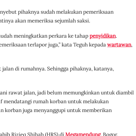
yebut pihaknya sudah melakukan pemeriksaan
ntinya akan memeriksa sejumlah saksi.
a sudah meningkatkan perkara ke tahap
penyidikan
.
pemeriksaan terlapor juga,” kata Teguh kepada
wartawan
,
jalan di rumahnya. Sehingga pihaknya, katanya,
lani rawat jalan, jadi belum memungkinkan untuk diambil
siatif mendatangi rumah korban untuk melakukan
dan korban juga menyanggupi untuk memberikan
abib Rizieq Shihab (HRS) di
Megamendung
, Bogor,