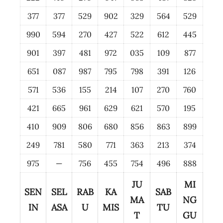
377
377
529
902
329
564
529
990
594
270
427
522
612
445
901
397
481
972
035
109
877
651
087
987
795
798
391
126
571
536
155
214
107
270
760
421
665
961
629
621
570
195
410
909
806
680
856
863
899
249
781
580
771
363
213
374
975
—
756
455
754
496
888
JU
MI
SEN
SEL
RAB
KA
SAB
MA
NG
IN
ASA
U
MIS
TU
T
GU