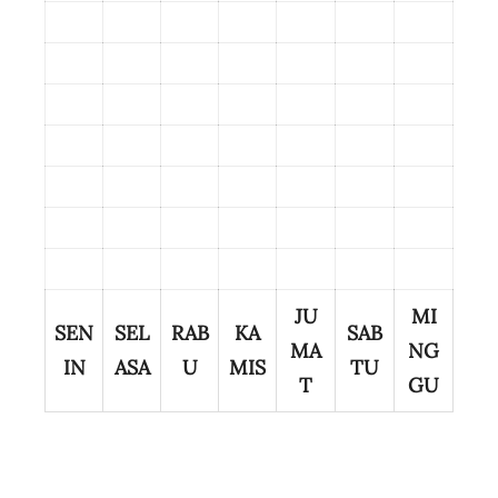
JU
MI
SEN
SEL
RAB
KA
SAB
MA
NG
IN
ASA
U
MIS
TU
T
GU