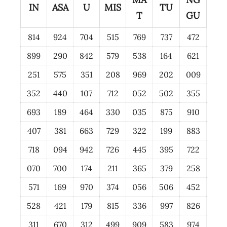
IN
ASA
U
MIS
TU
T
GU
814
924
704
515
769
737
472
899
290
842
579
538
164
621
251
575
351
208
969
202
009
352
440
107
712
052
502
355
693
189
464
330
035
875
910
407
381
663
729
322
199
883
718
094
942
726
445
395
722
070
700
174
211
365
379
258
571
169
970
374
056
506
452
528
421
179
815
336
997
826
311
670
312
499
909
583
974