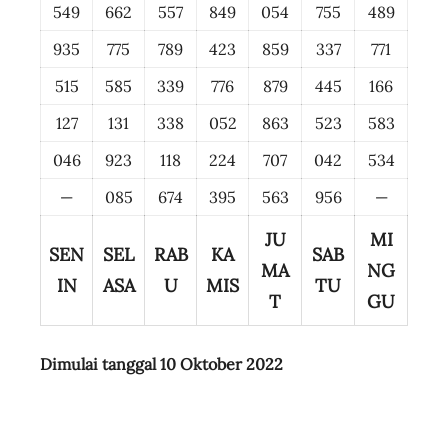
549
662
557
849
054
755
489
935
775
789
423
859
337
771
515
585
339
776
879
445
166
127
131
338
052
863
523
583
046
923
118
224
707
042
534
—
085
674
395
563
956
—
JU
MI
SEN
SEL
RAB
KA
SAB
MA
NG
IN
ASA
U
MIS
TU
T
GU
Dimulai tanggal 10 Oktober 2022