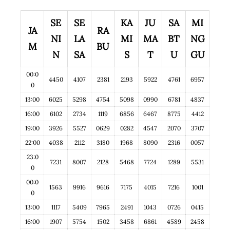
SE
SE
KA
JU
SA
MI
JA
RA
NI
LA
MI
MA
BT
NG
M
BU
N
SA
S
T
U
GU
00:0
4450
4107
2381
2193
5922
4761
6957
0
13:00
6025
5298
4754
5098
0990
6781
4837
16:00
6102
2734
1119
6856
6467
8775
4412
19:00
3926
5527
0629
0282
4547
2070
3707
22:00
4038
2112
3180
1968
8090
2316
0057
23:0
7231
8007
2128
5468
7724
1289
5531
0
00:0
1563
9916
9616
7175
4015
7216
1001
0
13:00
1117
5409
7965
2491
1043
0726
0415
16:00
1907
5754
1502
3458
6861
4589
2458