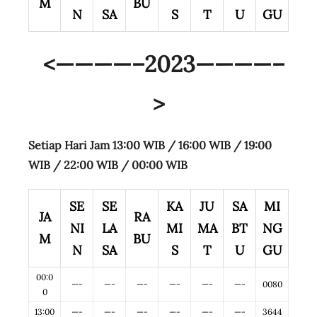
M
BU
N
SA
S
T
U
GU
<————–2023
————–
>
Setiap Hari Jam 13:00 WIB / 16:00 WIB / 19:00
WIB /
22:00 WIB / 00:00 WIB
SE
SE
KA
JU
SA
MI
JA
RA
NI
LA
MI
MA
BT
NG
M
BU
N
SA
S
T
U
GU
00:0
—-
—-
—-
—-
—-
—-
0080
0
13:00
—-
—-
—-
—-
—-
—-
3644