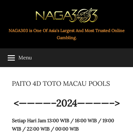
Skip
to
content
Paito
NAGA303 is One Of Asia's Largest And Most Trusted Online
Gambling.
Toto
Menu
Naga303
PAITO 4D TOTO MACAU POOLS
<————–2024
————–>
Setiap Hari Jam 13:00 WIB / 16:00 WIB / 19:00
WIB /
22:00 WIB / 00:00 WIB