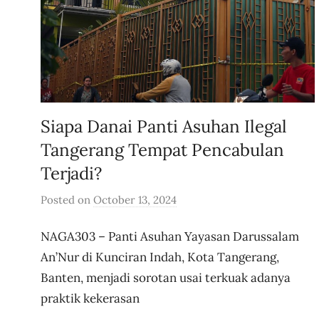
r
i
z
e
d
Siapa Danai Panti Asuhan Ilegal
Tangerang Tempat Pencabulan
Terjadi?
Posted on
October 13, 2024
b
y
NAGA303 – Panti Asuhan Yayasan Darussalam
u
s
An’Nur di Kunciran Indah, Kota Tangerang,
e
Banten, menjadi sorotan usai terkuak adanya
r
praktik kekerasan
i