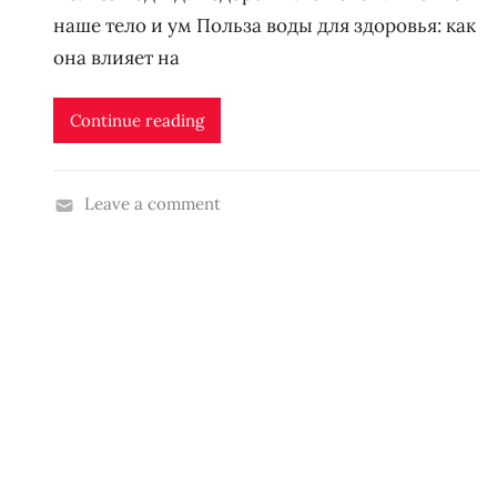
d
наше тело и ум Польза воды для здоровья: как
z
n
e
она влияет на
l
d
i
Continue reading
v
e
Leave a comment
U
n
c
a
t
e
g
o
r
i