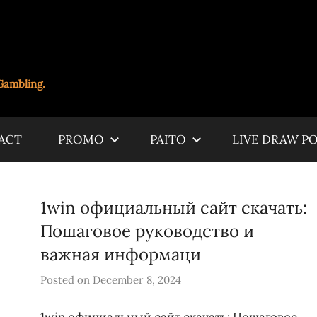
Gambling.
ACT
PROMO
PAITO
LIVE DRAW P
1win официальный сайт скачать:
Пошаговое руководство и
важная информаци
Posted on
December 8, 2024
b
y
1win официальный сайт скачать: Пошаговое
i