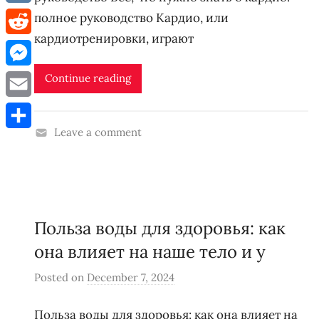
n
VK
полное руководство Кардио, или
l
кардиотренировки, играют
Reddit
i
v
Messenger
Continue reading
e
Email
Leave a comment
Share
U
n
c
a
Польза воды для здоровья: как
t
e
она влияет на наше тело и у
g
Posted on
December 7, 2024
b
o
y
r
Польза воды для здоровья: как она влияет на
i
i