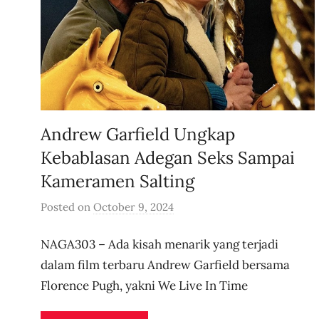
Andrew Garfield Ungkap
Kebablasan Adegan Seks Sampai
Kameramen Salting
Posted on
October 9, 2024
b
y
NAGA303 – Ada kisah menarik yang terjadi
u
s
dalam film terbaru Andrew Garfield bersama
e
Florence Pugh, yakni We Live In Time
r
i