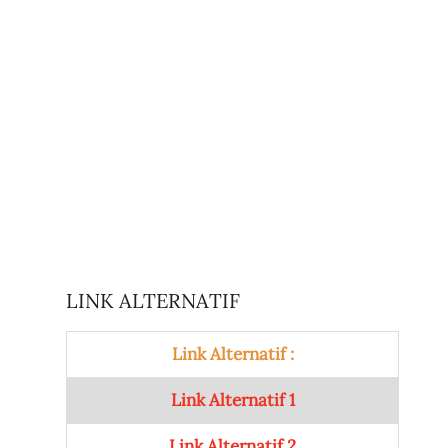
LINK ALTERNATIF
Link Alternatif :
Link Alternatif 1
Link Alternatif 2