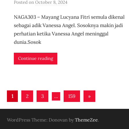
Posted on
October 8, 2024
b
y
NAGA303 – Mayang Lucyana Fitri semula dikenal
u
s
sebagai adik Vanessa Angel. Sosoknya makin jadi
e
perhatian ketika Vanessa Angel meninggal
r
dunia.Sosok
i
d
Continue reading
n
l
i
v
e
Posts
Next
1
2
3
…
159
»
pagination
Posts
WordPress Theme: Donovan by
ThemeZee
.