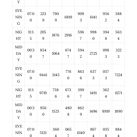
Y
EVE
07:0
223
790
909
956
588
NIN
6819
6141
0
9
9
3
2
4
G
NIG
11:3
205
596
998
394
563
1876
2916
HT
5
9
7
0
8
4
MID
00:3
854
674
594
098
322
DA
1064
2725
0
7
7
2
3
3
Y
EVE
07:0
776
863
637
037
NIN
9441
3145
7224
0
6
6
3
3
G
NIG
11:3
758
673
399
362
9719
1491
0271
HT
5
6
6
7
4
MID
00:3
956
480
862
DA
1525
1496
8919
1890
0
0
8
9
Y
EVE
07:0
360
065
867
035
884
NIN
5131
6140
0
4
7
4
8
4