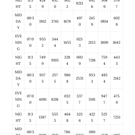
NIG
11:3
424
852
902
492
504
576
9213
HT
5
9
0
2
6
9
7
MID
00:3
497
245
602
DA
3812
3761
1678
0814
0
0
9
8
Y
EVE
07:0
935
344
023
NIN
1455
2153
1800
1642
0
2
4
3
G
NIG
11:3
749
328
003
759
443
9195
7218
HT
5
9
4
9
4
5
MID
00:3
937
257
986
953
485
DA
2531
2142
0
5
5
8
3
4
Y
EVE
07:0
032
337
947
475
NIN
4091
8218
5011
0
5
7
7
9
G
NIG
11:3
555
464
323
422
525
1387
7251
HT
5
5
8
6
5
7
MID
00:3
786
090