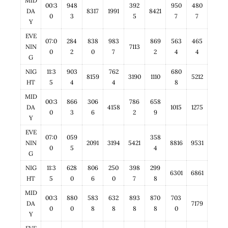
MID
00:3
948
392
950
480
DA
8317
1991
8421
0
3
5
7
7
Y
EVE
07:0
284
838
983
869
563
465
NIN
7113
0
2
0
7
2
4
4
G
NIG
11:3
903
762
680
8159
3190
1110
5212
HT
5
4
4
8
MID
00:3
866
306
786
658
DA
4158
1015
1275
0
3
6
2
9
Y
EVE
07:0
059
358
NIN
2091
3194
5421
8816
9531
0
5
4
G
NIG
11:3
628
806
250
398
299
6301
6861
HT
5
0
6
0
7
8
MID
00:3
880
583
632
893
870
703
DA
7179
0
0
8
8
8
8
0
Y