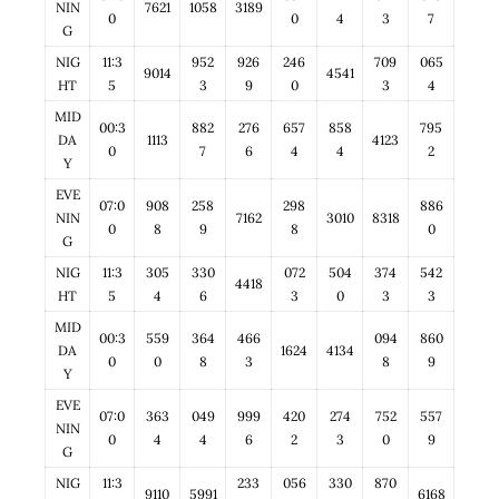
NIN
7621
1058
3189
0
0
4
3
7
G
NIG
11:3
952
926
246
709
065
9014
4541
HT
5
3
9
0
3
4
MID
00:3
882
276
657
858
795
DA
1113
4123
0
7
6
4
4
2
Y
EVE
07:0
908
258
298
886
NIN
7162
3010
8318
0
8
9
8
0
G
NIG
11:3
305
330
072
504
374
542
4418
HT
5
4
6
3
0
3
3
MID
00:3
559
364
466
094
860
DA
1624
4134
0
0
8
3
8
9
Y
EVE
07:0
363
049
999
420
274
752
557
NIN
0
4
4
6
2
3
0
9
G
NIG
11:3
233
056
330
870
9110
5991
6168