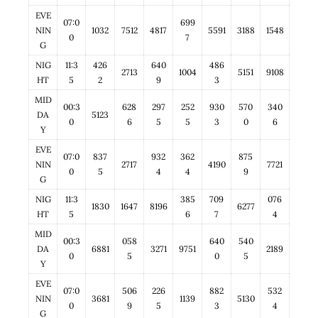
EVE
07:0
699
NIN
1032
7512
4817
5591
3188
1548
0
7
G
NIG
11:3
426
640
486
2713
1004
5151
9108
HT
5
2
9
3
MID
00:3
628
297
252
930
570
340
DA
5123
0
6
5
5
3
0
6
Y
EVE
07:0
837
932
362
875
NIN
2717
4190
7721
0
5
4
4
9
G
NIG
11:3
385
709
076
1830
1647
8196
6277
HT
5
6
7
4
MID
00:3
058
640
540
DA
6881
3271
9751
2189
0
5
0
5
Y
EVE
07:0
506
226
882
532
NIN
3681
1139
5130
0
9
5
3
4
G