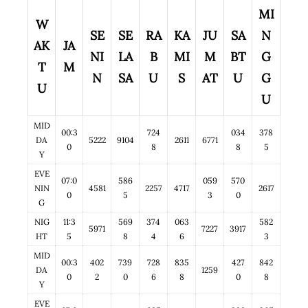
MI
W
SE
SE
RA
KA
JU
SA
N
AK
JA
NI
LA
B
MI
M
BT
G
T
M
N
SA
U
S
AT
U
G
U
U
MID
00:3
724
034
378
DA
5222
9104
2611
6771
0
8
8
5
Y
EVE
07:0
586
059
570
NIN
4581
2257
4717
2617
0
5
3
0
G
NIG
11:3
569
374
063
582
5971
7227
3917
HT
5
8
4
6
3
MID
00:3
402
739
728
835
427
842
DA
1259
0
2
0
6
8
0
8
Y
EVE