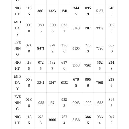
NIG
11:3
344
095
246
3861
1323
1811
5187
HT
5
5
9
5
MID
00:3
989
500
038
052
DA
8143
2117
3318
0
5
6
7
8
Y
EVE
07:0
778
350
775
632
NIN
8471
4105
7726
0
9
0
3
0
G
NIG
11:3
072
532
637
562
234
1553
7561
HT
5
5
7
0
5
8
MID
00:3
676
095
238
DA
8241
3147
0122
7961
0
5
6
6
Y
EVE
07:0
928
346
NIN
1955
1571
9013
1992
1658
0
3
5
G
NIG
11:3
275
767
386
936
047
9199
5136
HT
5
3
4
5
4
2