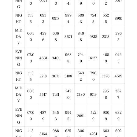
NIN
0371
5317
0
0
4
9
0
2
G
NIG
11:3
093
989
509
754
552
0917
8981
HT
5
3
4
3
5
5
MID
00:3
459
636
849
596
DA
3671
9818
2313
0
6
8
8
5
Y
EVE
07:0
968
794
408
042
NIN
4631
3401
6127
0
8
9
9
3
G
NIG
11:3
543
796
7718
3671
3108
1326
4519
HT
5
2
0
MID
00:3
242
795
367
DA
5517
7131
1380
9119
0
0
0
7
Y
EVE
07:0
487
545
994
522
930
632
NIN
2091
0
9
3
5
9
9
9
G
NIG
11:3
988
625
306
603
602
8164
4231