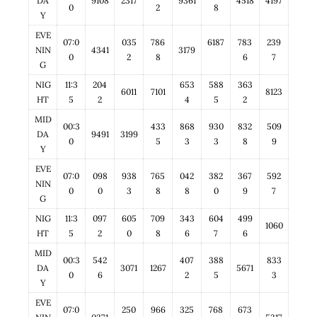
DA
9108
2317
9361
4518
4197
0
2
8
Y
EVE
07:0
035
786
6187
783
239
NIN
4341
3179
0
2
8
6
7
G
NIG
11:3
204
653
588
363
6011
7101
8123
HT
5
2
4
5
2
MID
00:3
433
868
930
832
509
DA
9491
3199
0
5
3
3
8
9
Y
EVE
07:0
098
938
765
042
382
367
592
NIN
0
0
3
8
8
0
9
7
G
NIG
11:3
097
605
709
343
604
499
1060
HT
5
2
0
8
6
7
6
MID
00:3
542
407
388
833
DA
3071
1267
5671
0
6
2
5
3
Y
EVE
07:0
250
966
325
768
673