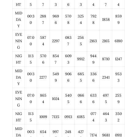
HT
5
7
3
6
3
4
7
4
MID
00:3
288
969
570
325
792
859
DA
1858
0
7
6
8
4
8
9
Y
EVE
07:0
587
083
256
NIN
2297
2163
2165
6180
0
4
7
5
G
NIG
11:3
570
854
609
944
9912
8710
1247
HT
5
6
7
3
9
MID
00:3
549
906
685
336
953
DA
2277
2341
0
9
6
5
6
3
Y
EVE
07:0
865
540
066
633
497
255
NIN
1024
0
4
5
6
6
5
9
G
NIG
11:3
077
464
350
1009
7135
0913
6185
HT
5
4
3
2
MID
00:3
654
997
248
427
DA
7174
9681
0911