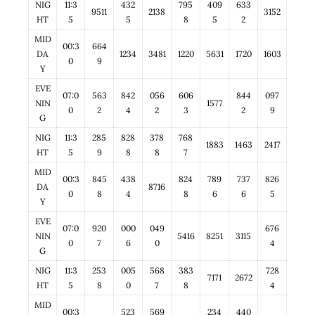
NIG
11:3
432
795
409
633
9511
2138
3152
HT
5
5
8
5
2
MID
00:3
664
DA
1234
3481
1220
5631
1720
1603
0
9
Y
EVE
07:0
563
842
056
606
844
097
NIN
1577
0
2
4
2
3
2
9
G
NIG
11:3
285
828
378
768
1883
1463
2417
HT
5
9
8
8
7
MID
00:3
845
438
824
789
737
826
DA
8716
0
8
4
8
6
6
5
Y
EVE
07:0
920
000
049
676
NIN
5416
8251
3115
0
7
6
0
4
G
NIG
11:3
253
005
568
383
728
7171
2672
HT
5
8
0
7
8
4
MID
00:3
523
569
234
440