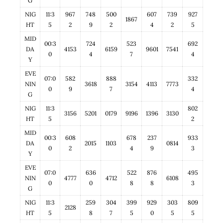
G
NIG
11:3
967
748
500
607
739
927
1867
HT
5
2
9
2
4
2
5
MID
00:3
724
523
692
DA
4153
6159
9601
7541
0
4
7
4
Y
EVE
07:0
582
888
332
NIN
3618
3154
4113
7773
0
9
7
4
G
NIG
11:3
802
3156
5201
0179
9196
1396
3130
HT
5
2
MID
00:3
608
678
237
933
DA
2015
1103
0814
0
2
4
9
3
Y
EVE
07:0
636
522
876
495
NIN
4777
4712
6108
0
0
8
8
3
G
NIG
11:3
259
304
399
929
303
809
2128
HT
5
8
7
5
0
5
5