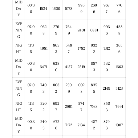
MID
00:3
995
269
967
770
DA
1534
1600
5178
0
9
6
7
6
Y
EVE
07:0
062
276
764
993
488
NIN
2401
0881
0
8
9
9
6
8
G
NIG
11:3
865
548
932
365
4981
1782
1312
HT
5
3
7
2
6
MID
00:3
638
887
532
DA
6471
4157
2519
1663
0
0
3
0
Y
EVE
07:0
740
808
239
002
835
NIN
2149
5123
0
3
2
9
8
5
G
NIG
11:3
320
692
574
850
2991
7163
7991
HT
5
2
7
7
3
MID
00:3
240
672
487
879
DA
7172
7134
1907
0
3
6
2
3
Y