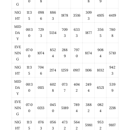
0
8
8
9
G
NIG
11:3
098
886
309
1878
3516
4105
4419
HT
5
6
3
3
MID
00:3
729
709
633
356
780
DA
5134
1877
0
3
3
3
5
8
Y
EVE
07:0
852
288
797
908
NIN
1074
8174
5710
0
4
9
0
4
G
NIG
11:3
704
942
2174
1259
0917
1106
1032
HT
5
6
3
MID
00:3
602
073
404
249
539
DA
0115
6521
0
8
7
2
4
9
Y
EVE
07:0
045
789
388
082
NIN
0213
5189
2218
0
0
4
2
4
G
NIG
11:3
076
056
473
564
953
5981
9107
HT
5
3
3
2
2
2