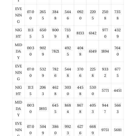
Y
EVE
07:0
265
384
544
092
220
250
735
NIN
0
5
8
6
0
5
8
8
G
NIG
11:3
650
800
733
977
432
8133
6142
HT
5
5
9
8
0
9
MID
00:3
902
492
404
764
DA
7821
6149
1894
0
9
5
8
0
Y
EVE
07:0
532
782
544
370
225
933
677
NIN
0
9
6
8
6
8
2
5
G
NIG
11:3
206
462
303
445
530
5771
4451
HT
5
3
8
0
8
0
MID
00:3
645
868
867
405
944
566
DA
1893
0
5
4
8
3
7
3
Y
EVE
07:0
504
386
992
627
668
NIN
9751
5681
0
9
0
3
6
9