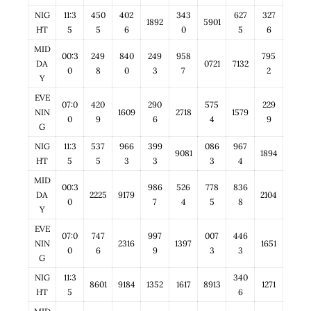
NIG
11:3
450
402
343
627
327
1892
5901
HT
5
5
6
0
5
6
MID
00:3
249
840
249
958
795
DA
0721
7132
0
8
0
3
7
2
Y
EVE
07:0
420
290
575
229
NIN
1609
2718
1579
0
9
6
4
9
G
NIG
11:3
537
966
399
086
967
9081
1894
HT
5
5
3
3
3
4
MID
00:3
986
526
778
836
DA
2225
9179
2104
0
7
4
5
8
Y
EVE
07:0
747
997
007
446
NIN
2316
1397
1651
0
6
9
3
3
G
NIG
11:3
340
8601
9184
1352
1617
8913
1271
HT
5
6