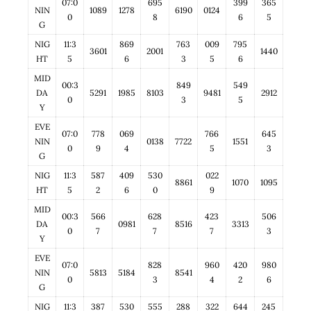
07:0
695
399
365
NIN
1089
1278
6190
0124
0
8
6
5
G
NIG
11:3
869
763
009
795
3601
2001
1440
HT
5
6
3
5
6
MID
00:3
849
549
DA
5291
1985
8103
9481
2912
0
3
5
Y
EVE
07:0
778
069
766
645
NIN
0138
7722
1551
0
9
4
5
3
G
NIG
11:3
587
409
530
022
8861
1070
1095
HT
5
2
6
0
9
MID
00:3
566
628
423
506
DA
0981
8516
3313
0
7
7
7
3
Y
EVE
07:0
828
960
420
980
NIN
5813
5184
8541
0
3
4
2
6
G
NIG
11:3
387
530
555
288
322
644
245