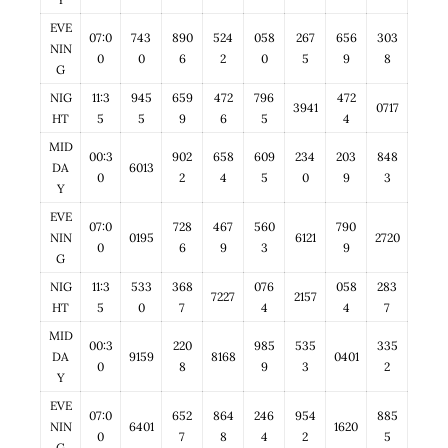
EVE
07:0
743
890
524
058
267
656
303
NIN
0
0
6
2
0
5
9
8
G
NIG
11:3
945
659
472
796
472
3941
0717
HT
5
5
9
6
5
4
MID
00:3
902
658
609
234
203
848
DA
6013
0
2
4
5
0
9
3
Y
EVE
07:0
728
467
560
790
NIN
0195
6121
2720
0
6
9
3
9
G
NIG
11:3
533
368
076
058
283
7227
2157
HT
5
0
7
4
4
7
MID
00:3
220
985
535
335
DA
9159
8168
0401
0
8
9
3
2
Y
EVE
07:0
652
864
246
954
885
NIN
6401
1620
0
7
8
4
2
5
G