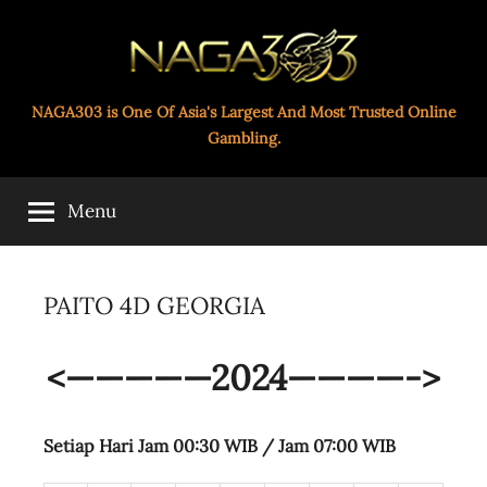
Skip
to
content
Paito
NAGA303 is One Of Asia's Largest And Most Trusted Online
Gambling.
Toto
Menu
Naga303
PAITO 4D GEORGIA
<—————2024————->
Setiap Hari Jam 00:30 WIB /
Jam 07:00 WIB