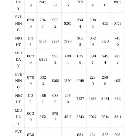
DA
2143
7171
1965
0
0
5
4
6
Y
EVE
07:0
704
962
234
308
NIN
8201
4121
5777
0
7
2
4
5
G
NIG
11:3
308
052
743
5184
7257
1996
8170
HT
5
5
9
0
MID
00:3
998
409
075
399
549
783
DA
6331
0
2
4
9
7
4
2
Y
EVE
07:0
332
228
259
NIN
1368
1320
9919
4031
0
3
9
8
G
NIG
11:3
459
083
295
7237
1262
3951
662
HT
5
7
9
0
MID
00:3
575
DA
5151
4518
5813
7927
0514
3311
0
2
Y
EVE
07:0
634
424
522
023