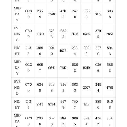
HT
5
6
0
4
8
8
MID
00:3
235
420
247
366
303
DA
1248
3177
0
9
5
0
9
8
Y
EVE
07:0
578
635
379
NIN
1540
2618
0415
2851
0
3
5
5
G
NIG
11:3
389
904
233
200
527
894
1676
HT
5
9
0
4
2
0
3
MID
00:3
609
580
036
586
DA
0641
7617
9219
0
7
8
6
3
Y
EVE
07:0
634
343
936
803
349
NIN
2077
4701
0
9
8
3
3
4
G
NIG
11:3
997
790
889
640
2143
8194
1218
HT
5
9
7
0
8
MID
00:3
203
652
784
906
828
474
734
DA
0
8
6
2
5
4
2
7