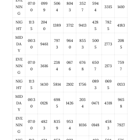
EVE
07:0
099
506
804
352
594
NIN
3315
1410
0
9
4
3
7
4
G
NIG
11:3
204
428
782
1389
3712
9413
4183
HT
5
0
5
5
MID
00:3
797
964
855
500
208
DA
9461
2773
0
3
0
3
5
5
Y
EVE
07:0
238
067
676
650
759
NIN
3616
2173
0
4
6
8
7
7
G
NIG
11:3
089
069
1430
5814
2102
1756
0133
HT
5
3
5
MID
00:3
698
203
965
DA
0128
1426
0471
4318
0
5
4
8
Y
EVE
07:0
482
835
953
458
NIN
1036
0148
7927
0
3
9
4
3
G