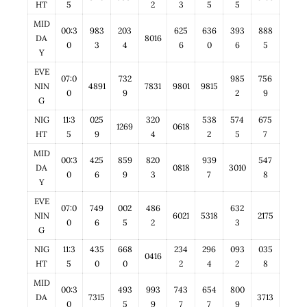
HT
5
2
3
5
5
MID
00:3
983
203
625
636
393
888
DA
8016
0
3
4
6
0
6
5
Y
EVE
07:0
732
985
756
NIN
4891
7831
9801
9815
0
9
2
9
G
NIG
11:3
025
320
538
574
675
1269
0618
HT
5
9
4
2
5
7
MID
00:3
425
859
820
939
547
DA
0818
3010
0
6
9
3
7
8
Y
EVE
07:0
749
002
486
632
NIN
6021
5318
2175
0
6
5
2
3
G
NIG
11:3
435
668
234
296
093
035
0416
HT
5
0
0
2
4
2
8
MID
00:3
493
993
743
654
800
DA
7315
3713
0
5
9
7
7
9