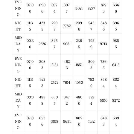
EVE
07:0
690
097
397
827
636
NIN
3021
8277
0
0
4
7
3
6
G
NIG
11:3
423
220
209
545
848
396
7782
HT
5
5
8
6
7
6
5
MID
00:3
345
236
792
985
DA
2226
9081
9713
0
7
5
9
5
Y
EVE
07:0
808
462
509
786
NIN
2151
1851
6415
0
3
3
3
5
G
NIG
11:3
922
753
848
802
2572
7614
1050
HT
5
3
9
4
4
MID
00:3
488
650
347
480
822
DA
5810
8272
0
8
5
2
0
4
Y
EVE
07:0
653
805
648
539
NIN
3818
9651
1132
0
6
0
3
4
G