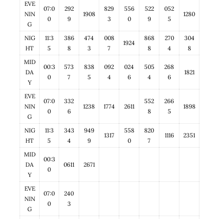
EVE
07:0
292
829
556
522
052
NIN
1908
1280
0
9
3
0
9
5
G
NIG
11:3
386
474
008
868
270
304
1924
HT
5
8
3
7
8
4
8
MID
00:3
573
838
092
024
505
268
DA
1821
0
7
5
4
6
4
6
Y
EVE
07:0
332
552
266
NIN
1238
1774
2611
1898
0
6
8
5
G
NIG
11:3
343
949
558
820
1317
1116
2351
HT
5
4
9
0
7
MID
00:3
DA
0611
2671
0
Y
EVE
07:0
240
NIN
0
3
G