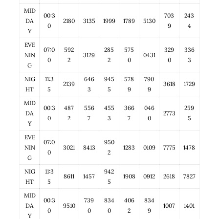
MID
00:3
703
243
DA
2180
3135
1999
1789
5130
0
9
4
Y
EVE
07:0
592
285
575
329
336
NIN
3129
0431
0
2
2
0
0
3
G
NIG
11:3
646
945
578
790
2139
3618
1729
HT
5
3
5
9
9
MID
00:3
487
556
455
366
046
259
DA
2773
0
2
7
3
7
0
5
Y
EVE
07:0
950
NIN
3021
8413
1283
0109
7775
1478
0
2
G
NIG
11:3
942
8611
1457
1908
0912
2618
7827
HT
5
5
MID
00:3
739
834
406
834
DA
9510
1007
1401
0
0
0
2
9
Y