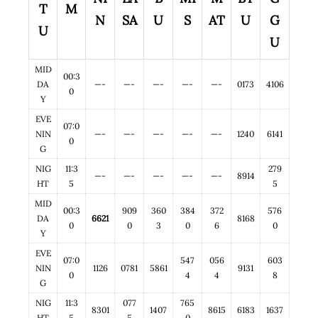
T
M
N
SA
U
S
AT
U
G
U
U
MID
00:3
DA
—-
—-
—-
—-
—-
0173
4106
0
Y
EVE
07:0
NIN
—-
—-
—-
—-
—-
1240
6141
0
G
NIG
11:3
279
—-
—-
—-
—-
—-
8914
HT
5
5
MID
00:3
909
360
384
372
576
DA
6621
8168
0
0
3
0
6
0
Y
EVE
07:0
547
056
603
NIN
1126
0781
5861
9131
0
4
4
8
G
NIG
11:3
077
765
8301
1407
8615
6183
1637
HT
5
5
0