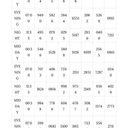
0
4
5
8
8
Y
EVE
07:0
949
582
384
206
526
NIN
6551
0915
0
0
6
4
2
9
G
NIG
11:3
495
079
029
283
040
5017
7212
HT
5
6
2
5
6
0
MID
00:3
546
380
256
DA
1528
9126
6919
6861
0
6
8
5
Y
EVE
07:0
707
406
759
034
NIN
2151
2851
7287
0
3
0
3
0
G
NIG
11:3
998
975
936
402
1824
0814
2149
HT
5
2
4
5
9
MID
00:3
984
778
604
676
308
DA
1374
2773
0
8
6
7
7
2
Y
EVE
07:0
399
733
556
NIN
0681
5100
1165
2711