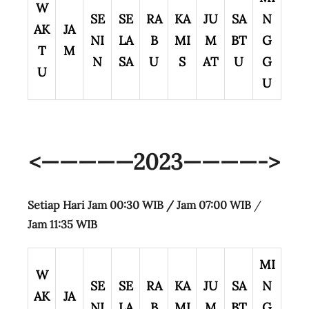
W
SE
SE
RA
KA
JU
SA
N
AK
JA
NI
LA
B
MI
M
BT
G
T
M
N
SA
U
S
AT
U
G
U
U
<—————2023————->
Setiap Hari Jam 00:30 WIB /
Jam 07:00 WIB
/
Jam 11:35 WIB
MI
W
SE
SE
RA
KA
JU
SA
N
AK
JA
NI
LA
B
MI
M
BT
G