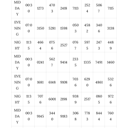
MID
00:3
470
252
506
DA
1273
2418
7113
7115
0
3
4
7
Y
EVE
07:0
050
458
340
NIN
3150
5281
1598
3138
0
3
2
6
G
NIG
11:3
466
075
076
597
247
448
2527
HT
5
4
6
7
5
3
9
MID
00:3
562
233
DA
0241
9414
1335
7491
1460
0
7
5
Y
EVE
07:0
703
629
532
NIN
1681
6148
9108
4861
0
6
0
6
G
NIG
11:3
707
938
080
972
6001
2198
2517
HT
5
6
9
5
6
MID
00:3
344
306
778
844
760
DA
9145
9183
0
0
8
3
4
4
Y