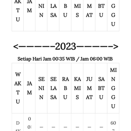
AK
JA
NI
LA
B
MI
M
BT
G
T
M
N
SA
U
S
AT
U
G
U
U
<————–2023————–>
Setiap Hari Jam 00:35 WIB /
Jam 06:00 WIB
MI
W
SE
SE
RA
KA
JU
SA
N
AK
JA
NI
LA
B
MI
M
BT
G
T
M
N
SA
U
S
AT
U
G
U
U
0
D
60
0:
—
—
—
—
—
—