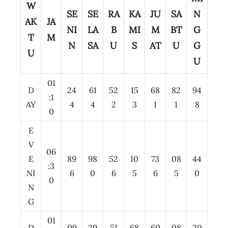
W
SE
SE
RA
KA
JU
SA
N
AK
JA
NI
LA
B
MI
M
BT
G
T
M
N
SA
U
S
AT
U
G
U
U
01
D
24
61
52
15
68
82
94
:1
AY
4
4
2
3
1
1
8
0
E
V
06
E
89
98
52
10
73
08
44
:3
NI
6
0
6
5
6
5
0
0
N
G
01
D
09
29
51
68
60
08
20