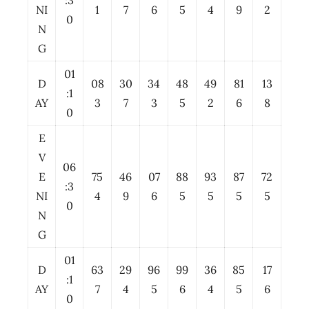
:3
NI
1
7
6
5
4
9
2
0
N
G
01
D
08
30
34
48
49
81
13
:1
AY
3
7
3
5
2
6
8
0
E
V
06
E
75
46
07
88
93
87
72
:3
NI
4
9
6
5
5
5
5
0
N
G
01
D
63
29
96
99
36
85
17
:1
AY
7
4
5
6
4
5
6
0