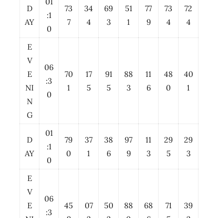
01
D
73
34
69
51
77
73
72
:1
AY
7
4
3
1
9
4
4
0
E
V
06
E
70
17
91
88
11
48
40
:3
NI
1
5
5
3
6
0
1
0
N
G
01
D
79
37
38
97
11
29
29
:1
AY
0
1
6
9
3
5
3
0
E
V
06
E
45
07
50
88
68
71
39
:3