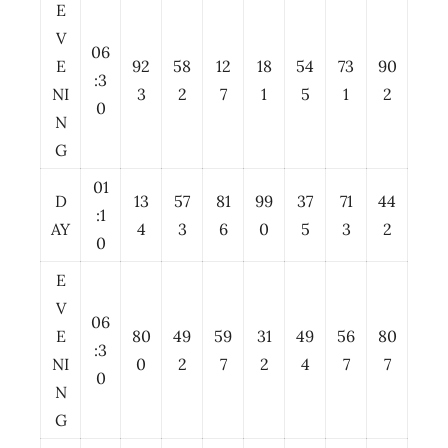
E
V
06
E
92
58
12
18
54
73
90
:3
NI
3
2
7
1
5
1
2
0
N
G
01
D
13
57
81
99
37
71
44
:1
AY
4
3
6
0
5
3
2
0
E
V
06
E
80
49
59
31
49
56
80
:3
NI
0
2
7
2
4
7
7
0
N
G