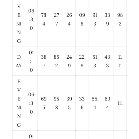
V
06
E
78
27
26
09
91
33
98
:3
NI
4
7
4
8
3
9
2
0
N
G
01
D
38
85
24
22
51
43
11
:1
AY
7
2
9
9
3
3
0
0
E
V
06
E
69
95
39
33
55
69
:3
111
NI
5
8
5
6
4
4
0
N
G
01