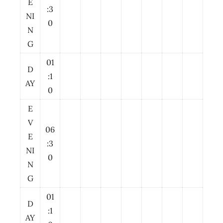
E
:3
NI
0
N
G
01
D
:1
AY
0
E
V
06
E
:3
NI
0
N
G
01
D
:1
AY