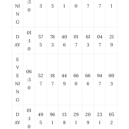
:3
NI
3
5
1
0
7
7
1
0
N
G
01
D
57
78
40
01
61
04
21
:1
AY
5
3
6
7
3
7
9
0
E
V
06
E
52
18
44
66
66
94
00
:3
NI
7
7
9
0
6
7
3
0
N
G
01
D
49
96
13
29
20
23
05
:1
AY
5
1
8
1
9
1
2
0