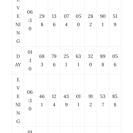
V
06
E
29
13
07
05
28
90
51
:3
NI
8
6
4
0
2
1
9
0
N
G
01
D
68
79
25
63
32
89
05
:1
AY
3
6
1
1
0
8
6
0
E
V
06
E
46
12
43
01
91
53
85
:3
NI
1
4
9
1
2
7
8
0
N
G
01