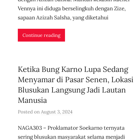
r
Vennya ini diduga berselingkuh dengan Zize,
i
sapaan Azizah Salsha, yang diketahui
d
n
Continue reading
l
i
v
e
Ketika Bung Karno Lupa Sedang
Menyamar di Pasar Senen, Lokasi
Blusukan Langsung Jadi Lautan
Manusia
Posted on
August 3, 2024
b
y
NAGA303 – Proklamator Soekarno ternyata
u
s
sering blusukan masyarakat selama menjadi