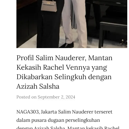
Profil Salim Nauderer, Mantan
Kekasih Rachel Vennya yang
Dikabarkan Selingkuh dengan
Azizah Salsha
Posted on
September 2, 2024
b
y
NAGA303, Jakarta Salim Nauderer terseret
u
s
dalam pusara dugaan perselingkuhan
e
dengan Azizah Salsha. Mantan kekasih Rachel