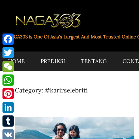
Skip
to
content
Paito
NAGA303 is One Of Asia's Largest And Most Trusted Online 
Facebook
Toto
HOME
PREDIKSI
TENTANG
CONT
Twitter
Naga303
WeChat
Category:
#karirselebriti
WhatsApp
Pinterest
LinkedIn
Tumblr