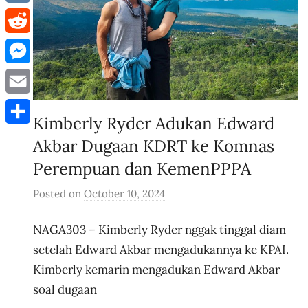
VK
Reddit
Messenger
Email
Kimberly Ryder Adukan Edward
Share
Akbar Dugaan KDRT ke Komnas
Perempuan dan KemenPPPA
Posted on
October 10, 2024
b
y
NAGA303 – Kimberly Ryder nggak tinggal diam
u
s
setelah Edward Akbar mengadukannya ke KPAI.
e
Kimberly kemarin mengadukan Edward Akbar
r
soal dugaan
i