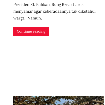
e
Presiden RI. Bahkan, Bung Besar harus
r
menyamar agar keberadaannya tak diketahui
i
warga. Namun,
d
n
Continue reading
l
i
v
e