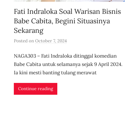
Fati Indraloka Soal Warisan Bisnis
Babe Cabita, Begini Situasinya
Sekarang
Posted on
October 7, 2024
b
y
NAGA303 – Fati Indraloka ditinggal komedian
u
s
Babe Cabita untuk selamanya sejak 9 April 2024.
e
Ia kini mesti banting tulang merawat
r
i
Continue reading
d
n
l
i
v