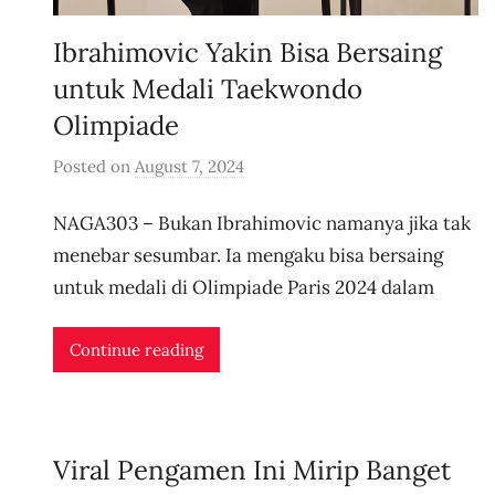
Ibrahimovic Yakin Bisa Bersaing
untuk Medali Taekwondo
Olimpiade
Posted on
August 7, 2024
b
y
NAGA303 – Bukan Ibrahimovic namanya jika tak
u
s
menebar sesumbar. Ia mengaku bisa bersaing
e
untuk medali di Olimpiade Paris 2024 dalam
r
i
Continue reading
d
n
l
i
Viral Pengamen Ini Mirip Banget
v