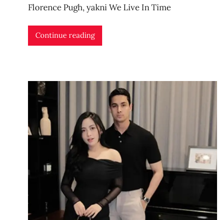
e
Florence Pugh, yakni We Live In Time
r
i
Continue reading
d
n
l
i
v
e