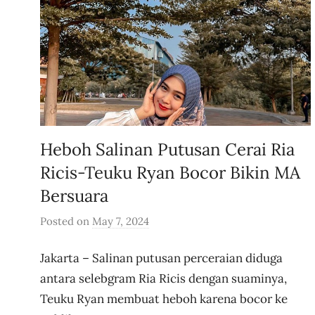
Heboh Salinan Putusan Cerai Ria
Ricis-Teuku Ryan Bocor Bikin MA
Bersuara
Posted on
May 7, 2024
b
y
Jakarta – Salinan putusan perceraian diduga
u
s
antara selebgram Ria Ricis dengan suaminya,
e
Teuku Ryan membuat heboh karena bocor ke
r