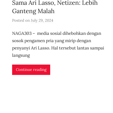
Sama Ari Lasso, Netizen: Lebih
e
Ganteng Malah
Posted on
July 29, 2024
b
y
NAGA303 – media sosial dihebohkan dengan
u
s
sosok pengamen pria yang mirip dengan
e
penyanyi Ari Lasso. Hal tersebut lantas sampai
r
langsung
i
d
Continue reading
n
l
i
v
e