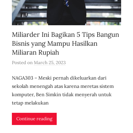
Miliarder Ini Bagikan 5 Tips Bangun
Bisnis yang Mampu Hasilkan
Miliaran Rupiah
Posted on
March 25, 2023
b
y
NAGA303 – Meski pernah dikeluarkan dari
u
s
sekolah menengah atas karena meretas sistem
e
komputer, Ben Simkin tidak menyerah untuk
r
tetap melakukan
i
d
Continue reading
n
l