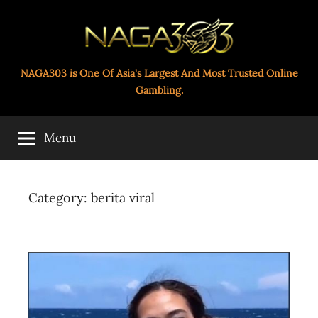
Skip
to
content
Paito
NAGA303 is One Of Asia's Largest And Most Trusted Online
Gambling.
Toto
Menu
Naga303
Category:
berita viral