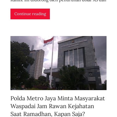
r
i
Continue reading
d
n
l
i
v
e
Polda Metro Jaya Minta Masyarakat
Waspadai Jam Rawan Kejahatan
Saat Ramadhan, Kapan Saja?