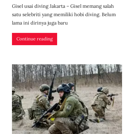
Gisel usai diving Jakarta – Gisel memang salah
u
s
satu selebriti yang memiliki hobi diving. Belum
e
lama ini dirinya juga baru
r
i
Continue reading
d
n
l
i
v
e