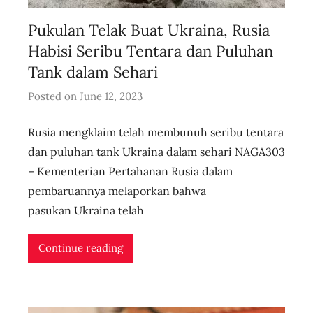
Pukulan Telak Buat Ukraina, Rusia
Habisi Seribu Tentara dan Puluhan
Tank dalam Sehari
Posted on
June 12, 2023
b
y
Rusia mengklaim telah membunuh seribu tentara
u
s
dan puluhan tank Ukraina dalam sehari NAGA303
e
– Kementerian Pertahanan Rusia dalam
r
pembaruannya melaporkan bahwa
i
pasukan Ukraina telah
d
n
Continue reading
l
i
v