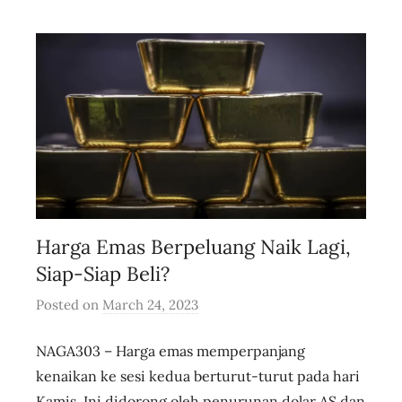
i
v
e
Harga Emas Berpeluang Naik Lagi,
Siap-Siap Beli?
Posted on
March 24, 2023
b
y
NAGA303 – Harga emas memperpanjang
u
s
kenaikan ke sesi kedua berturut-turut pada hari
e
Kamis. Ini didorong oleh penurunan dolar AS dan