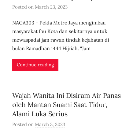
Posted on
March 23, 2023
b
y
NAGA303 – Polda Metro Jaya mengimbau
u
s
masyarakat Ibu Kota dan sekitarnya untuk
e
mewaspadai jam rawan tindak kejahatan di
r
bulan Ramadhan 1444 Hijriah. “Jam
i
d
Continue reading
n
l
i
Wajah Wanita Ini Disiram Air Panas
v
e
oleh Mantan Suami Saat Tidur,
Alami Luka Serius
Posted on
March 3, 2023
b
y