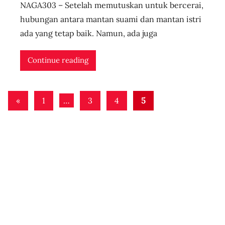
NAGA303 – Setelah memutuskan untuk bercerai,
u
s
hubungan antara mantan suami dan mantan istri
e
ada yang tetap baik. Namun, ada juga
r
i
Continue reading
d
n
Posts
l
Previous
«
1
…
3
4
5
i
pagination
Posts
v
e