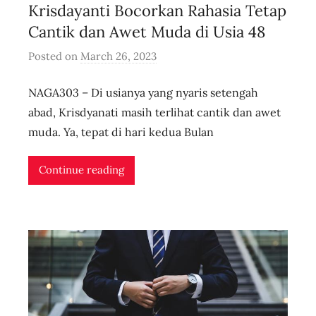
Krisdayanti Bocorkan Rahasia Tetap
Cantik dan Awet Muda di Usia 48
Posted on
March 26, 2023
b
y
NAGA303 – Di usianya yang nyaris setengah
u
s
abad, Krisdyanati masih terlihat cantik dan awet
e
muda. Ya, tepat di hari kedua Bulan
r
i
Continue reading
d
n
l
i
v
e