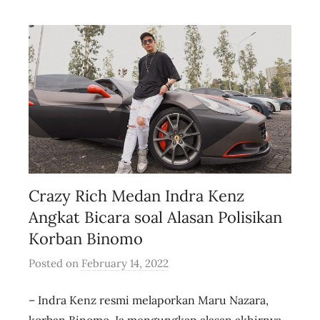
i
v
e
Crazy Rich Medan Indra Kenz
Angkat Bicara soal Alasan Polisikan
Korban Binomo
Posted on
February 14, 2022
b
y
– Indra Kenz resmi melaporkan Maru Nazara,
u
s
korban Binomo. Ia mengungkap alasan akhirnya