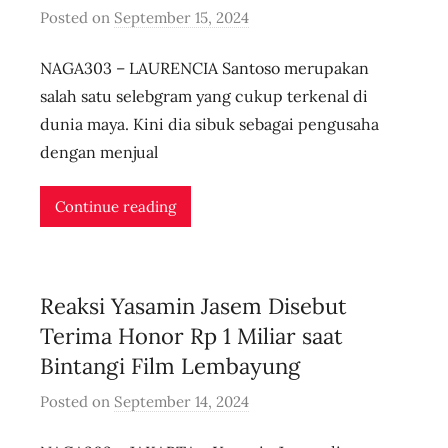
Posted on
September 15, 2024
b
y
NAGA303 – LAURENCIA Santoso merupakan
u
s
salah satu selebgram yang cukup terkenal di
e
dunia maya. Kini dia sibuk sebagai pengusaha
r
dengan menjual
i
d
Continue reading
n
l
i
Reaksi Yasamin Jasem Disebut
v
e
Terima Honor Rp 1 Miliar saat
Bintangi Film Lembayung
Posted on
September 14, 2024
b
y