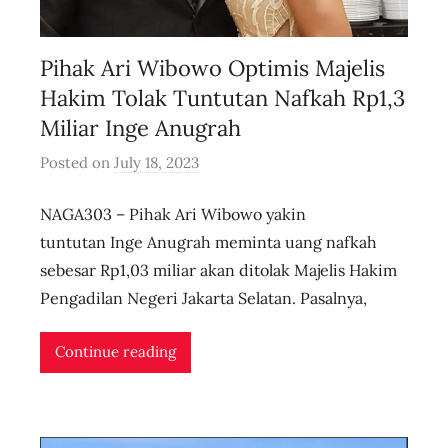
Pihak Ari Wibowo Optimis Majelis
Hakim Tolak Tuntutan Nafkah Rp1,3
Miliar Inge Anugrah
Posted on
July 18, 2023
b
y
NAGA303 – Pihak Ari Wibowo yakin
u
s
tuntutan Inge Anugrah meminta uang nafkah
e
sebesar Rp1,03 miliar akan ditolak Majelis Hakim
r
Pengadilan Negeri Jakarta Selatan. Pasalnya,
i
d
Continue reading
n
l
i