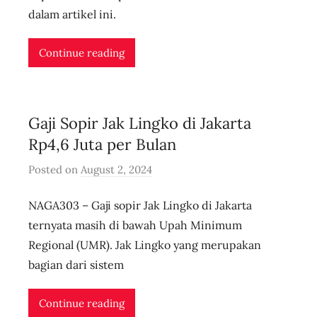
r
dalam artikel ini.
i
d
Continue reading
n
l
i
Gaji Sopir Jak Lingko di Jakarta
v
e
Rp4,6 Juta per Bulan
Posted on
August 2, 2024
b
y
NAGA303 – Gaji sopir Jak Lingko di Jakarta
u
s
ternyata masih di bawah Upah Minimum
e
Regional (UMR). Jak Lingko yang merupakan
r
bagian dari sistem
i
d
Continue reading
n