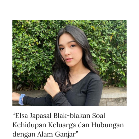
l
i
v
e
“Elsa Japasal Blak-blakan Soal
Kehidupan Keluarga dan Hubungan
dengan Alam Ganjar”