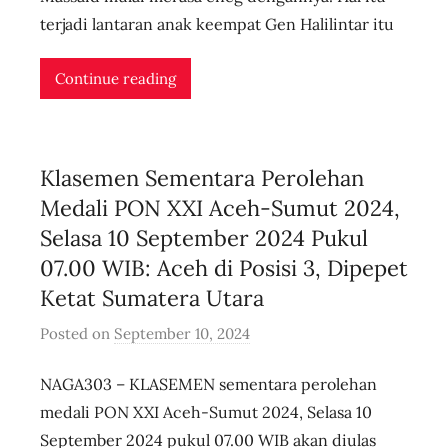
r
terjadi lantaran anak keempat Gen Halilintar itu
i
d
Continue reading
n
l
i
Klasemen Sementara Perolehan
v
e
Medali PON XXI Aceh-Sumut 2024,
Selasa 10 September 2024 Pukul
07.00 WIB: Aceh di Posisi 3, Dipepet
Ketat Sumatera Utara
Posted on
September 10, 2024
b
y
NAGA303 – KLASEMEN sementara perolehan
u
s
medali PON XXI Aceh-Sumut 2024, Selasa 10
e
September 2024 pukul 07.00 WIB akan diulas