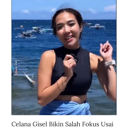
v
e
Celana Gisel Bikin Salah Fokus Usai