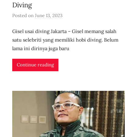
Diving
Posted on
June 13, 2023
b
y
Gisel usai diving Jakarta – Gisel memang salah
u
s
satu selebriti yang memiliki hobi diving. Belum
e
lama ini dirinya juga baru
r
i
Continue reading
d
n
l
i
v
e