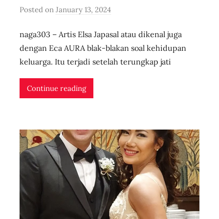
Posted on
January 13, 2024
b
y
naga303 – Artis Elsa Japasal atau dikenal juga
u
s
dengan Eca AURA blak-blakan soal kehidupan
e
keluarga. Itu terjadi setelah terungkap jati
r
i
Continue reading
d
n
l
i
v
e