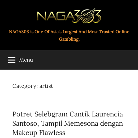
Skip
to
content
Paito
NAGA303 is One Of Asia's Largest And Most Trusted Online
Gambling.
Toto
Menu
Naga303
Category:
artist
Potret Selebgram Cantik Laurencia
Santoso, Tampil Memesona dengan
Makeup Flawless