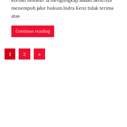
e
menempuh jalur hukum.Indra Kenz tidak terima
r
atas
i
d
Continue reading
n
l
Posts
i
Next
1
2
»
v
pagination
Posts
e