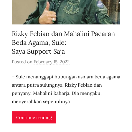
Rizky Febian dan Mahalini Pacaran
Beda Agama, Sule:
Saya Support Saja
Posted on
February 15, 2022
b
y
– Sule menanggapi hubungan asmara beda agama
u
s
antara putra sulungnya, Rizky Febian dan
e
penyanyi Mahalini Raharja. Dia mengaku,
r
menyerahkan sepenuhnya
i
d
Continue reading
n
l