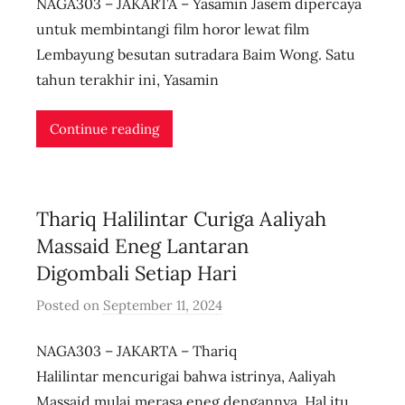
NAGA303 – JAKARTA – Yasamin Jasem dipercaya
u
s
untuk membintangi film horor lewat film
e
Lembayung besutan sutradara Baim Wong. Satu
r
tahun terakhir ini, Yasamin
i
d
Continue reading
n
l
i
Thariq Halilintar Curiga Aaliyah
v
e
Massaid Eneg Lantaran
Digombali Setiap Hari
Posted on
September 11, 2024
b
y
NAGA303 – JAKARTA – Thariq
u
s
Halilintar mencurigai bahwa istrinya, Aaliyah
e
Massaid mulai merasa eneg dengannya. Hal itu