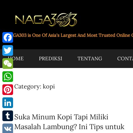
Skip
to
content
Paito
NAGA303 is One Of Asia's Largest And Most Trusted Online 
Facebook
Toto
HOME
PREDIKSI
TENTANG
CONT
Twitter
Naga303
WeChat
Category:
kopi
WhatsApp
Pinterest
LinkedIn
Suka Minum Kopi Tapi Miliki
Masalah Lambung? Ini Tips untuk
Tumblr