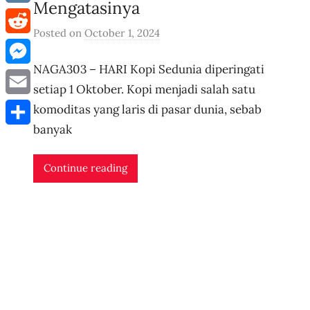
Mengatasinya
VK
Posted on
October 1, 2024
b
Reddit
y
NAGA303 – HARI Kopi Sedunia diperingati
u
Messenger
s
setiap 1 Oktober. Kopi menjadi salah satu
e
Email
komoditas yang laris di pasar dunia, sebab
r
banyak
Share
i
d
Continue reading
n
l
i
v
e