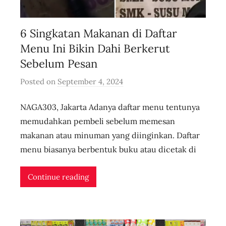
6 Singkatan Makanan di Daftar
Menu Ini Bikin Dahi Berkerut
Sebelum Pesan
Posted on
September 4, 2024
b
y
NAGA303, Jakarta Adanya daftar menu tentunya
u
s
memudahkan pembeli sebelum memesan
e
makanan atau minuman yang diinginkan. Daftar
r
menu biasanya berbentuk buku atau dicetak di
i
d
Continue reading
n
l
i
v