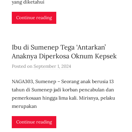
yang diketahui
d
n
Continue reading
l
i
v
e
Ibu di Sumenep Tega ‘Antarkan’
Anaknya Diperkosa Oknum Kepsek
Posted on
September 1, 2024
b
y
NAGA303, Sumenep – Seorang anak berusia 13
u
s
tahun di Sumenep jadi korban pencabulan dan
e
pemerkosaan hingga lima kali. Mirisnya, pelaku
r
merupakan
i
d
Continue reading
n