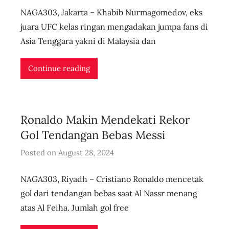
NAGA303, Jakarta – Khabib Nurmagomedov, eks
u
s
juara UFC kelas ringan mengadakan jumpa fans di
e
Asia Tenggara yakni di Malaysia dan
r
i
Continue reading
d
n
l
Ronaldo Makin Mendekati Rekor
i
v
Gol Tendangan Bebas Messi
e
Posted on
August 28, 2024
b
y
NAGA303, Riyadh – Cristiano Ronaldo mencetak
u
s
gol dari tendangan bebas saat Al Nassr menang
e
atas Al Feiha. Jumlah gol free
r