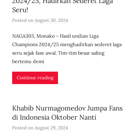
2024/25, Hadirkan Sederet Laga
Seru!
Posted on
August 30, 2024
b
y
NAGA303, Monako – Hasil undian Liga
u
s
Champions 2024/25 menghadirkan sederet laga
e
seru sejak fase awal. Tim-tim besar saling
r
bertemu demi
i
d
Continue reading
n
l
i
Khabib Nurmagomedov Jumpa Fans
v
e
di Indonesia Oktober Nanti
Posted on
August 29, 2024
b
y