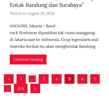
v
Entak Bandung dan Surabaya”
e
Posted on
August 26, 2024
b
y
NAGA303, Jakarta – Band
u
s
rock Firehouse dipastikan tak cuma manggung
e
di Jakarta saat ke Indonesia. Grup legendaris asal
r
Amerika Serikat itu akan menghentak Bandung
i
d
Continue reading
n
l
Posts
i
Previous
«
1
…
3
4
5
6
7
v
pagination
Posts
Next
…
159
»
e
Posts