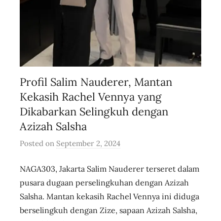
Profil Salim Nauderer, Mantan
Kekasih Rachel Vennya yang
Dikabarkan Selingkuh dengan
Azizah Salsha
Posted on
September 2, 2024
b
y
NAGA303, Jakarta Salim Nauderer terseret dalam
u
s
pusara dugaan perselingkuhan dengan Azizah
e
Salsha. Mantan kekasih Rachel Vennya ini diduga
r
berselingkuh dengan Zize, sapaan Azizah Salsha,
i