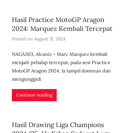
l
i
Hasil Practice MotoGP Aragon
v
e
2024: Marquez Kembali Tercepat
Posted on
August 31, 2024
b
y
NAGA303, Alcaniz – Marc Marquez kembali
u
s
menjadi pebalap tercepat, pada sesi Practice
e
MotoGP Aragon 2024. Ia tampil dominan dan
r
mengungguli
i
d
Continue reading
n
l
i
Hasil Drawing Liga Champions
v
e