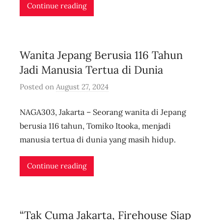
i
Continue reading
d
n
l
Wanita Jepang Berusia 116 Tahun
i
v
Jadi Manusia Tertua di Dunia
e
Posted on
August 27, 2024
b
y
NAGA303, Jakarta – Seorang wanita di Jepang
u
s
berusia 116 tahun, Tomiko Itooka, menjadi
e
manusia tertua di dunia yang masih hidup.
r
i
Continue reading
d
n
l
“Tak Cuma Jakarta, Firehouse Siap
i