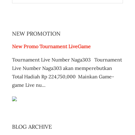
B
e
r
i
NEW PROMOTION
t
New Promo Tournament LiveGame
a
T
Tournament Live Number Naga303 Tournament
e
Live Number Naga303 akan memperebutkan
r
Total Hadiah Rp 224,750,000 Mainkan Game-
k
game Live nu...
i
n
i
,
b
e
BLOG ARCHIVE
r