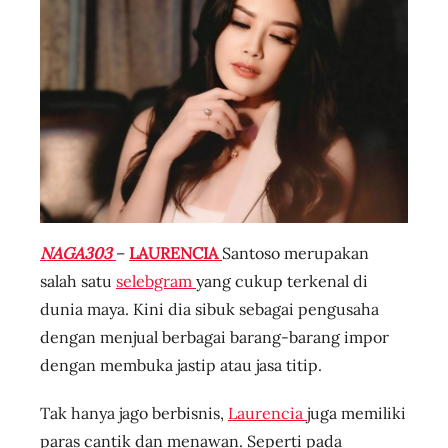
s
e
r
i
d
n
l
i
v
e
NAGA303
–
LAURENCIA
Santoso merupakan
salah satu
selebgram
yang cukup terkenal di
dunia maya. Kini dia sibuk sebagai pengusaha
dengan menjual berbagai barang-barang impor
dengan membuka jastip atau jasa titip.
Tak hanya jago berbisnis,
Laurencia
juga memiliki
paras cantik dan menawan. Seperti pada