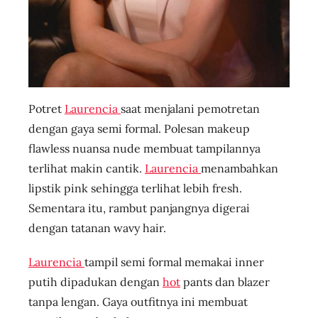
Potret
Laurencia
saat menjalani pemotretan
dengan gaya semi formal. Polesan makeup
flawless nuansa nude membuat tampilannya
terlihat makin cantik.
Laurencia
menambahkan
lipstik pink sehingga terlihat lebih fresh.
Sementara itu, rambut panjangnya digerai
dengan tatanan wavy hair.
Laurencia
tampil semi formal memakai inner
putih dipadukan dengan
hot
pants dan blazer
tanpa lengan. Gaya outfitnya ini membuat