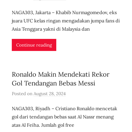
y
NAGA303, Jakarta – Khabib Nurmagomedov, eks
u
s
juara UFC kelas ringan mengadakan jumpa fans di
e
Asia Tenggara yakni di Malaysia dan
r
i
Continue reading
d
n
l
Ronaldo Makin Mendekati Rekor
i
v
Gol Tendangan Bebas Messi
e
Posted on
August 28, 2024
b
y
NAGA303, Riyadh – Cristiano Ronaldo mencetak
u
s
gol dari tendangan bebas saat Al Nassr menang
e
atas Al Feiha. Jumlah gol free
r