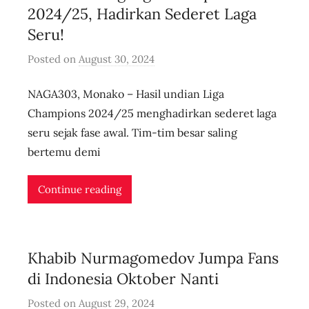
e
2024/25, Hadirkan Sederet Laga
Seru!
Posted on
August 30, 2024
b
y
NAGA303, Monako – Hasil undian Liga
u
s
Champions 2024/25 menghadirkan sederet laga
e
seru sejak fase awal. Tim-tim besar saling
r
bertemu demi
i
d
Continue reading
n
l
i
Khabib Nurmagomedov Jumpa Fans
v
e
di Indonesia Oktober Nanti
Posted on
August 29, 2024
b