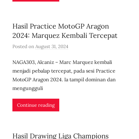
n
l
i
Hasil Practice MotoGP Aragon
v
e
2024: Marquez Kembali Tercepat
Posted on
August 31, 2024
b
y
NAGA303, Alcaniz – Marc Marquez kembali
u
s
menjadi pebalap tercepat, pada sesi Practice
e
MotoGP Aragon 2024. Ia tampil dominan dan
r
mengungguli
i
d
Continue reading
n
l
i
Hasil Drawing Liga Champions
v