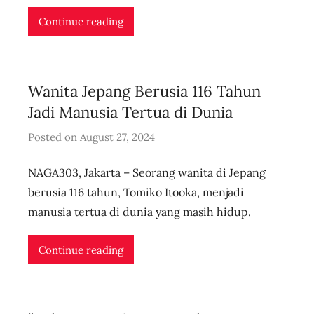
i
Continue reading
d
n
l
Wanita Jepang Berusia 116 Tahun
i
v
Jadi Manusia Tertua di Dunia
e
Posted on
August 27, 2024
b
y
NAGA303, Jakarta – Seorang wanita di Jepang
u
s
berusia 116 tahun, Tomiko Itooka, menjadi
e
manusia tertua di dunia yang masih hidup.
r
i
Continue reading
d
n
l