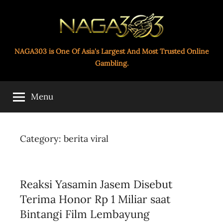
Skip
to
content
Paito
NAGA303 is One Of Asia's Largest And Most Trusted Online
Gambling.
Toto
Menu
Naga303
Category:
berita viral
Reaksi Yasamin Jasem Disebut
Terima Honor Rp 1 Miliar saat
Bintangi Film Lembayung