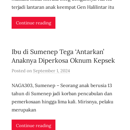
r
terjadi lantaran anak keempat Gen Halilintar itu
i
d
Continue reading
n
l
i
Ibu di Sumenep Tega ‘Antarkan’
v
e
Anaknya Diperkosa Oknum Kepsek
Posted on
September 1, 2024
b
y
NAGA303, Sumenep – Seorang anak berusia 13
u
s
tahun di Sumenep jadi korban pencabulan dan
e
pemerkosaan hingga lima kali. Mirisnya, pelaku
r
merupakan
i
d
Continue reading