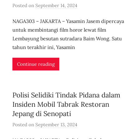
Posted on
September 14, 2024
b
y
NAGA303 – JAKARTA – Yasamin Jasem dipercaya
u
s
untuk membintangi film horor lewat film
e
Lembayung besutan sutradara Baim Wong. Satu
r
tahun terakhir ini, Yasamin
i
d
Continue reading
n
l
i
Polisi Selidiki Tindak Pidana dalam
v
e
Insiden Mobil Tabrak Restoran
Jepang di Senopati
Posted on
September 13, 2024
b
y