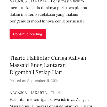
NAGA303 – JAKARTA – Polisi masih belum
u
s
memutuskan ada tidaknya peristiwa pidana
e
dalam insiden kecelakaan yang dialami
r
pengemudi mobil Innova Zenix berinisial F
i
d
Continue reading
n
l
i
Thariq Halilintar Curiga Aaliyah
v
e
Massaid Eneg Lantaran
Digombali Setiap Hari
Posted on
September 11, 2024
b
y
NAGA303 – JAKARTA – Thariq
u
s
Halilintar mencurigai bahwa istrinya, Aaliyah
e
Massaid mulai merasa eneg dengannya. Hal itu