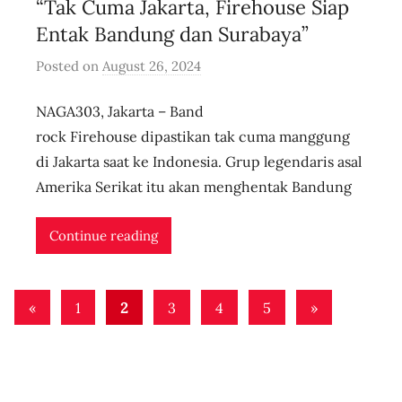
“Tak Cuma Jakarta, Firehouse Siap
i
v
Entak Bandung dan Surabaya”
e
Posted on
August 26, 2024
b
y
NAGA303, Jakarta – Band
u
s
rock Firehouse dipastikan tak cuma manggung
e
di Jakarta saat ke Indonesia. Grup legendaris asal
r
Amerika Serikat itu akan menghentak Bandung
i
d
Continue reading
n
l
Posts
i
Previous
Next
«
1
2
3
4
5
»
v
pagination
Posts
Posts
e