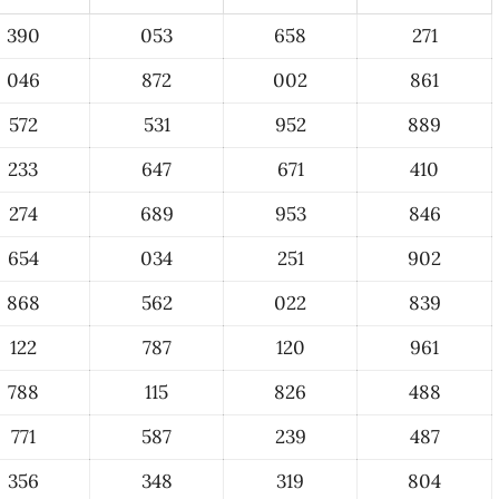
390
053
658
271
046
872
002
861
572
531
952
889
233
647
671
410
274
689
953
846
654
034
251
902
868
562
022
839
122
787
120
961
788
115
826
488
771
587
239
487
356
348
319
804