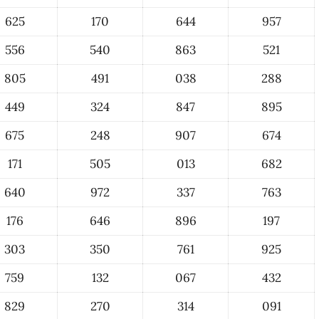
625
170
644
957
556
540
863
521
805
491
038
288
449
324
847
895
675
248
907
674
171
505
013
682
640
972
337
763
176
646
896
197
303
350
761
925
759
132
067
432
829
270
314
091