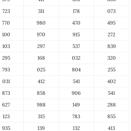
723
311
178
073
770
980
470
495
100
970
915
272
103
297
537
839
295
168
032
320
793
025
804
255
031
412
541
402
873
858
906
541
627
988
149
288
123
315
783
855
935
139
132
413