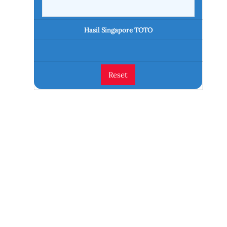
Hasil Singapore TOTO