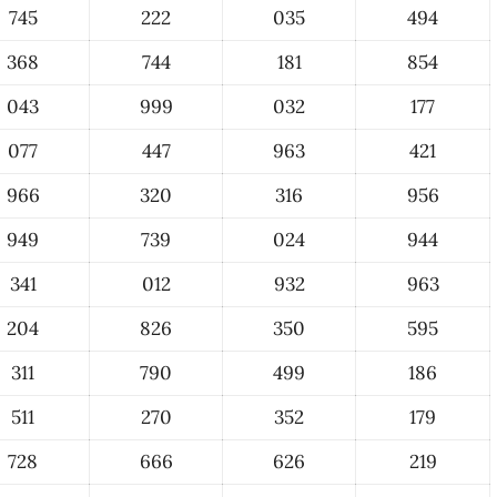
745
222
035
494
368
744
181
854
043
999
032
177
077
447
963
421
966
320
316
956
949
739
024
944
341
012
932
963
204
826
350
595
311
790
499
186
511
270
352
179
728
666
626
219