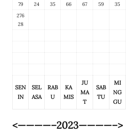
79
24
35
66
67
59
35
276
28
JU
MI
SEN
SEL
RAB
KA
SAB
MA
NG
IN
ASA
U
MIS
TU
T
GU
<————–2023————–>