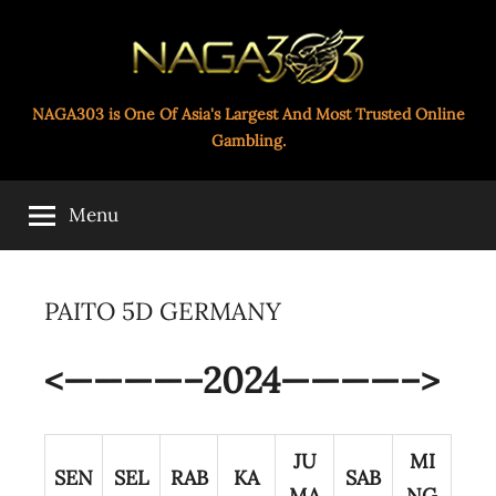
Skip
to
content
Paito
NAGA303 is One Of Asia's Largest And Most Trusted Online
Gambling.
Toto
Menu
Naga303
PAITO 5D GERMANY
<————–2024————–>
JU
MI
SEN
SEL
RAB
KA
SAB
MA
NG