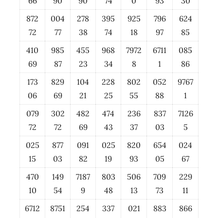
66
90
90
74
0
93
30
872
004
278
395
925
796
624
72
77
38
74
18
97
85
410
985
455
968
7972
6711
085
69
87
23
34
8
1
86
173
829
104
228
802
052
9767
06
69
21
25
55
88
1
079
302
482
474
236
837
7126
72
72
69
43
37
03
5
025
877
091
025
820
654
024
15
03
82
19
93
05
67
470
149
7187
803
506
709
229
10
54
9
48
13
73
11
6712
8751
254
337
021
883
866