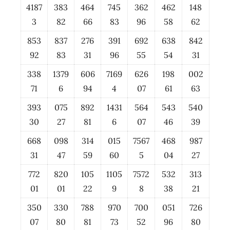
4187
383
464
745
362
462
148
3
82
66
83
96
58
62
853
837
276
391
692
638
842
92
83
31
96
55
54
31
338
1379
606
7169
626
198
002
71
6
94
4
07
61
63
393
075
892
1431
564
543
540
30
27
81
6
07
46
39
668
098
314
015
7567
468
987
31
47
59
60
5
04
27
772
820
105
1105
7572
532
313
01
01
22
9
8
38
21
350
330
788
970
700
051
726
07
80
81
73
52
96
80