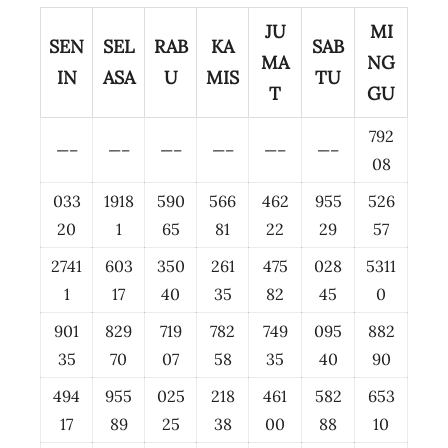
JU
MI
SEN
SEL
RAB
KA
SAB
MA
NG
IN
ASA
U
MIS
TU
T
GU
792
—–
—–
—–
—–
—–
—–
08
033
1918
590
566
462
955
526
20
1
65
81
22
29
57
2741
603
350
261
475
028
5311
1
17
40
35
82
45
0
901
829
719
782
749
095
882
35
70
07
58
35
40
90
494
955
025
218
461
582
653
17
89
25
38
00
88
10