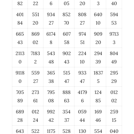
82
22
6
05
20
3
40
401
551
934
852
808
640
594
84
20
27
70
27
10
53
665
869
6174
607
974
909
9713
43
02
8
58
51
20
3
2113
7183
543
902
224
294
804
0
2
48
43
10
39
49
9118
559
365
515
933
1837
295
0
27
38
47
47
5
29
705
273
795
888
4179
124
012
89
61
08
63
6
85
02
689
012
992
354
059
169
259
28
24
42
37
44
46
15
643
522
1175
528
130
554
040