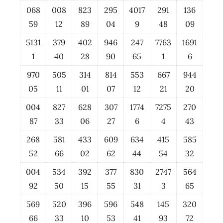
068
008
823
295
4017
291
136
59
12
89
04
9
48
09
5131
379
402
946
247
7763
1691
1
40
28
90
65
1
6
970
505
314
814
553
667
944
05
11
01
07
12
21
20
004
827
628
307
1774
7275
270
87
33
06
27
6
4
43
268
581
433
609
634
415
585
52
66
02
62
44
54
32
004
534
392
377
830
2747
564
92
50
15
55
31
3
65
569
520
396
596
548
145
320
66
33
10
53
41
93
72