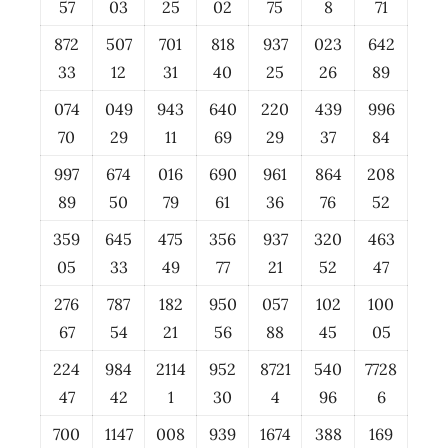
57
03
25
02
75
8
71
872
507
701
818
937
023
642
33
12
31
40
25
26
89
074
049
943
640
220
439
996
70
29
11
69
29
37
84
997
674
016
690
961
864
208
89
50
79
61
36
76
52
359
645
475
356
937
320
463
05
33
49
77
21
52
47
276
787
182
950
057
102
100
67
54
21
56
88
45
05
224
984
2114
952
8721
540
7728
47
42
1
30
4
96
6
700
1147
008
939
1674
388
169