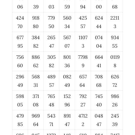
06
39
03
59
94
00
68
424
918
779
560
425
624
2211
70
80
50
34
57
44
3
677
384
265
567
1107
074
934
95
82
47
07
3
04
55
756
886
305
801
7798
664
0119
60
62
82
36
9
41
8
296
568
489
082
657
708
626
49
31
57
49
64
68
72
598
371
765
152
792
745
986
05
08
48
96
27
40
26
479
969
543
891
4712
048
245
85
64
71
47
2
47
39