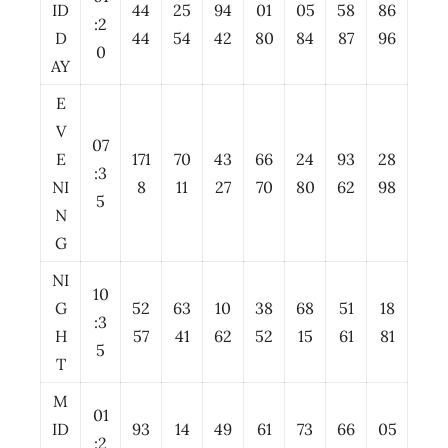
ID
44
25
94
01
05
58
86
:2
D
44
54
42
80
84
87
96
0
AY
E
V
07
E
171
70
43
66
24
93
28
:3
NI
8
11
27
70
80
62
98
5
N
G
NI
10
G
52
63
10
38
68
51
18
:3
H
57
41
62
52
15
61
81
5
T
M
01
ID
93
14
49
61
73
66
05
:2