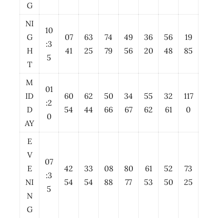
G
NI
10
G
07
63
74
49
36
56
19
:3
H
41
25
79
56
20
48
85
5
T
M
01
ID
60
62
50
34
55
32
117
:2
D
54
44
66
67
62
61
0
0
AY
E
V
07
E
42
33
08
80
61
52
73
:3
NI
54
54
88
77
53
50
25
5
N
G