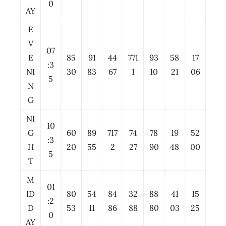
0
AY
E
V
07
E
85
91
44
771
93
58
17
:3
NI
30
83
67
1
10
21
06
5
N
G
NI
10
G
60
89
717
74
78
19
52
:3
H
20
55
2
27
90
48
00
5
T
M
01
ID
80
54
84
32
88
41
15
:2
D
53
11
86
88
80
03
25
0
AY