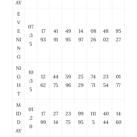
AY
E
V
07
E
17
41
49
14
08
48
95
:3
NI
93
91
95
97
26
02
27
5
N
G
NI
10
G
12
44
59
25
74
23
01
:3
H
62
75
96
29
71
54
77
5
T
M
01
ID
17
27
23
99
111
40
14
:2
D
99
14
75
95
5
44
60
0
AY