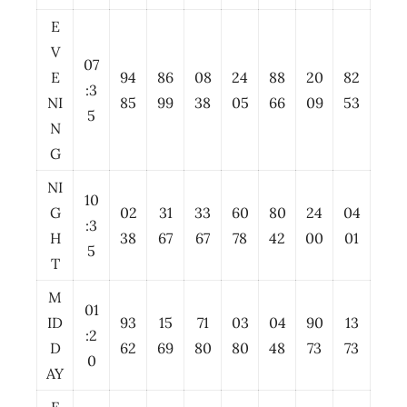
E
V
07
E
94
86
08
24
88
20
82
:3
NI
85
99
38
05
66
09
53
5
N
G
NI
10
G
02
31
33
60
80
24
04
:3
H
38
67
67
78
42
00
01
5
T
M
01
ID
93
15
71
03
04
90
13
:2
D
62
69
80
80
48
73
73
0
AY