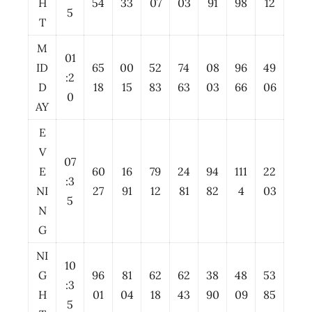
H
54
33
07
03
91
98
12
5
T
M
01
ID
65
00
52
74
08
96
49
:2
D
18
15
83
63
03
66
06
0
AY
E
V
07
E
60
16
79
24
94
111
22
:3
NI
27
91
12
81
82
4
03
5
N
G
NI
10
G
96
81
62
62
38
48
53
:3
H
01
04
18
43
90
09
85
5