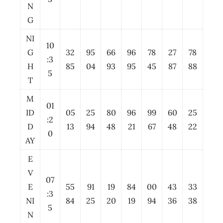
N
G
NI
10
G
32
95
66
96
78
27
78
:3
H
85
04
93
95
45
87
88
5
T
M
01
ID
05
25
80
96
99
60
25
:2
D
13
94
48
21
67
48
22
0
AY
E
V
07
E
55
91
19
84
00
43
33
:3
NI
84
25
20
19
94
36
38
5
N