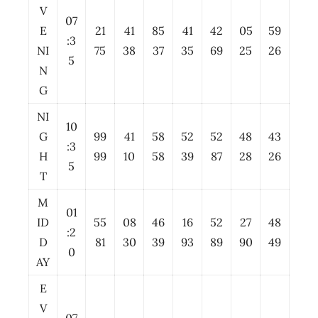
V
07
E
21
41
85
41
42
05
59
:3
NI
75
38
37
35
69
25
26
5
N
G
NI
10
G
99
41
58
52
52
48
43
:3
H
99
10
58
39
87
28
26
5
T
M
01
ID
55
08
46
16
52
27
48
:2
D
81
30
39
93
89
90
49
0
AY
E
V