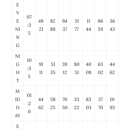
E
V
07
E
48
82
94
31
11
86
36
:3
NI
21
88
37
77
44
59
43
5
N
G
NI
10
G
91
51
39
80
40
63
44
:3
H
11
35
12
51
08
02
62
5
T
M
01
ID
44
58
70
33
83
37
01
:2
D
62
25
50
22
03
70
93
0
AY
E