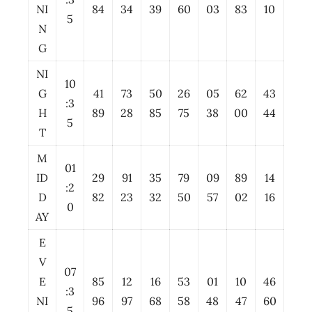
NI
84
34
39
60
03
83
10
5
N
G
NI
10
G
41
73
50
26
05
62
43
:3
H
89
28
85
75
38
00
44
5
T
M
01
ID
29
91
35
79
09
89
14
:2
D
82
23
32
50
57
02
16
0
AY
E
V
07
E
85
12
16
53
01
10
46
:3
NI
96
97
68
58
48
47
60
5