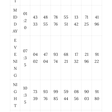
T
M
01
ID
43
48
78
55
13
71
41
:2
D
33
55
76
51
42
25
96
0
AY
E
V
07
E
04
47
93
68
17
21
91
:3
NI
02
04
74
21
32
96
22
5
N
G
NI
10
G
73
93
99
59
08
90
91
:3
H
39
76
85
44
56
03
80
5
T