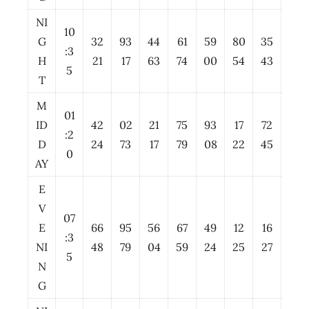
NI
10
G
32
93
44
61
59
80
35
:3
H
21
17
63
74
00
54
43
5
T
M
01
ID
42
02
21
75
93
17
72
:2
D
24
73
17
79
08
22
45
0
AY
E
V
07
E
66
95
56
67
49
12
16
:3
NI
48
79
04
59
24
25
27
5
N
G