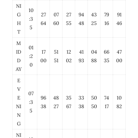
NI
10
G
27
07
27
94
43
79
91
:3
H
64
60
55
48
25
16
46
5
T
M
01
ID
17
51
12
41
04
66
47
:2
D
00
51
02
93
88
35
00
0
AY
E
V
07
E
96
48
35
33
50
74
10
:3
NI
38
27
67
38
50
17
82
5
N
G
NI