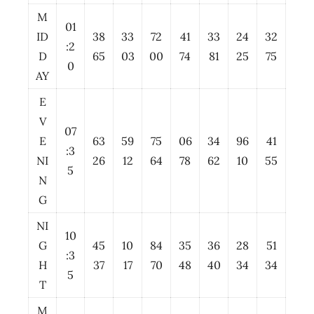
M
01
ID
38
33
72
41
33
24
32
:2
D
65
03
00
74
81
25
75
0
AY
E
V
07
E
63
59
75
06
34
96
41
:3
NI
26
12
64
78
62
10
55
5
N
G
NI
10
G
45
10
84
35
36
28
51
:3
H
37
17
70
48
40
34
34
5
T
M