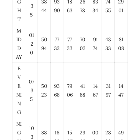
G
38
93
18
26
83
74
29
:3
H
44
90
63
78
34
55
01
5
T
M
01
ID
50
77
77
70
91
43
81
:2
D
94
32
33
02
74
33
08
0
AY
E
V
07
E
50
93
79
41
14
31
14
:3
NI
23
68
06
68
67
97
47
5
N
G
NI
10
G
88
16
15
29
00
28
49
:3