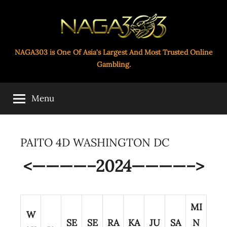
Skip
to
content
Paito
NAGA303 is One Of Asia's Largest And Most Trusted Online
Gambling.
Toto
Menu
Naga303
PAITO 4D WASHINGTON DC
<————–2024————–>
MI
W
SE
SE
RA
KA
JU
SA
N