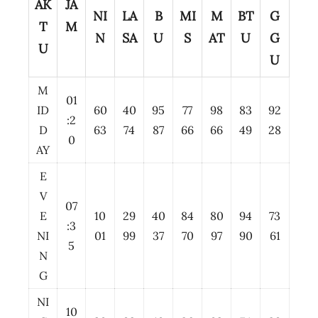
AK
JA
NI
LA
B
MI
M
BT
G
T
M
N
SA
U
S
AT
U
G
U
U
M
01
ID
60
40
95
77
98
83
92
:2
D
63
74
87
66
66
49
28
0
AY
E
V
07
E
10
29
40
84
80
94
73
:3
NI
01
99
37
70
97
90
61
5
N
G
NI
10