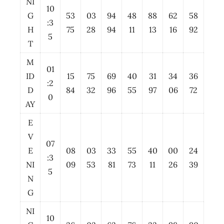
NI
10
G
53
03
94
48
88
62
58
:3
H
75
28
94
11
13
16
92
5
T
M
01
ID
15
75
69
40
31
34
36
:2
D
84
32
96
55
97
06
72
0
AY
E
V
07
E
08
03
33
55
40
00
24
:3
NI
09
53
81
73
11
26
39
5
N
G
NI
10