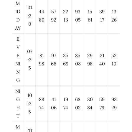
M
01
ID
44
57
22
93
15
39
13
:2
D
80
92
13
05
61
17
26
0
AY
E
V
07
E
81
97
35
85
29
21
52
:3
NI
98
66
69
08
98
40
10
5
N
G
NI
10
G
88
41
19
68
30
59
93
:3
H
74
06
74
02
84
79
29
5
T
M
01