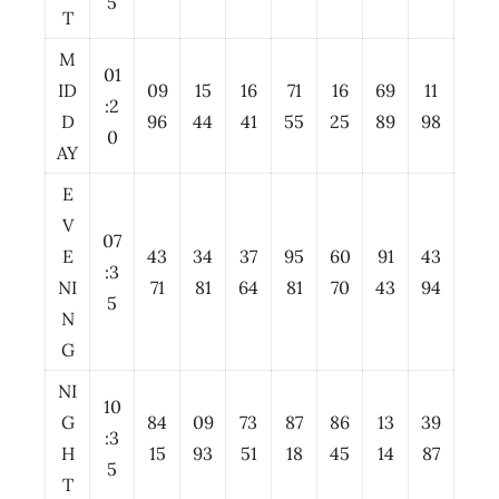
5
T
M
01
ID
09
15
16
71
16
69
11
:2
D
96
44
41
55
25
89
98
0
AY
E
V
07
E
43
34
37
95
60
91
43
:3
NI
71
81
64
81
70
43
94
5
N
G
NI
10
G
84
09
73
87
86
13
39
:3
H
15
93
51
18
45
14
87
5
T