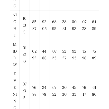
G
NI
10
G
85
92
68
28
00
07
64
:3
H
87
05
95
31
93
28
89
5
T
M
01
ID
02
44
07
52
92
15
75
:2
D
92
88
23
27
93
98
89
0
AY
E
V
07
E
76
24
67
30
45
76
61
:3
NI
97
78
52
30
33
17
86
5
N
G