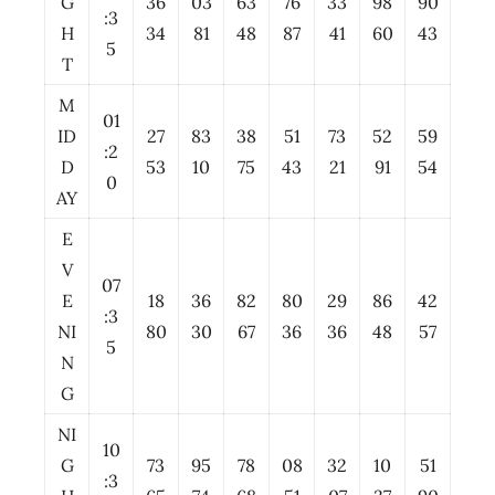
G
36
03
63
76
33
98
90
:3
H
34
81
48
87
41
60
43
5
T
M
01
ID
27
83
38
51
73
52
59
:2
D
53
10
75
43
21
91
54
0
AY
E
V
07
E
18
36
82
80
29
86
42
:3
NI
80
30
67
36
36
48
57
5
N
G
NI
10
G
73
95
78
08
32
10
51
:3