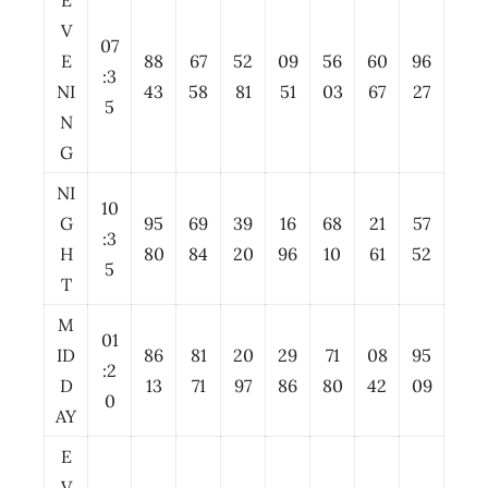
E
V
07
E
88
67
52
09
56
60
96
:3
NI
43
58
81
51
03
67
27
5
N
G
NI
10
G
95
69
39
16
68
21
57
:3
H
80
84
20
96
10
61
52
5
T
M
01
ID
86
81
20
29
71
08
95
:2
D
13
71
97
86
80
42
09
0
AY
E
V