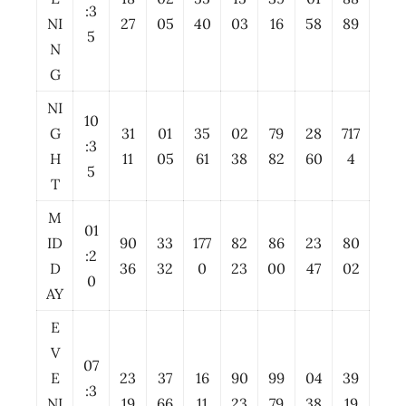
:3
NI
27
05
40
03
16
58
89
5
N
G
NI
10
G
31
01
35
02
79
28
717
:3
H
11
05
61
38
82
60
4
5
T
M
01
ID
90
33
177
82
86
23
80
:2
D
36
32
0
23
00
47
02
0
AY
E
V
07
E
23
37
16
90
99
04
39
:3
NI
19
66
11
23
79
38
19