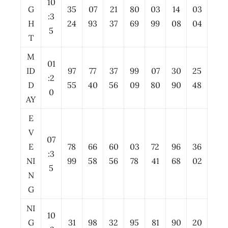
10
G
35
07
21
80
03
14
03
:3
H
24
93
37
69
99
08
04
5
T
M
01
ID
97
77
37
99
07
30
25
:2
D
55
40
56
09
80
90
48
0
AY
E
V
07
E
78
66
60
03
72
96
36
:3
NI
99
58
56
78
41
68
02
5
N
G
NI
10
G
31
98
32
95
81
90
20