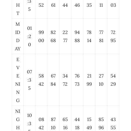
:3
H
52
61
44
46
35
11
03
5
T
M
01
ID
99
82
22
94
78
77
72
:2
D
00
68
77
88
14
81
95
0
AY
E
V
07
E
58
67
34
76
21
27
54
:3
NI
42
84
72
73
99
10
29
5
N
G
NI
10
G
08
87
65
44
15
85
43
:3
H
42
10
16
18
49
96
55