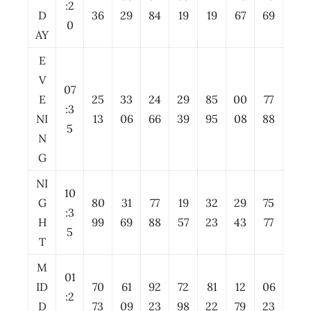
:2
D
36
29
84
19
19
67
69
0
AY
E
V
07
E
25
33
24
29
85
00
77
:3
NI
13
06
66
39
95
08
88
5
N
G
NI
10
G
80
31
77
19
32
29
75
:3
H
99
69
88
57
23
43
77
5
T
M
01
ID
70
61
92
72
81
12
06
:2
D
73
09
23
98
22
79
23