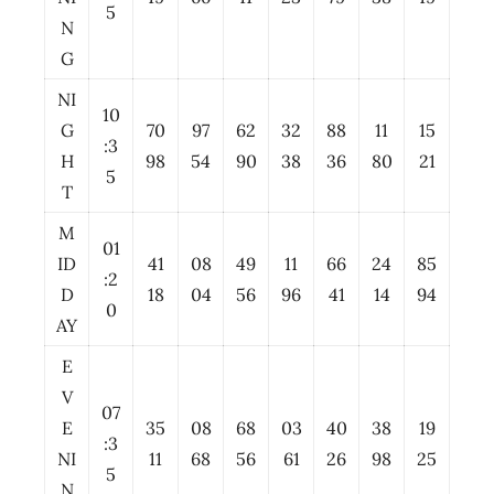
5
N
G
NI
10
G
70
97
62
32
88
11
15
:3
H
98
54
90
38
36
80
21
5
T
M
01
ID
41
08
49
11
66
24
85
:2
D
18
04
56
96
41
14
94
0
AY
E
V
07
E
35
08
68
03
40
38
19
:3
NI
11
68
56
61
26
98
25
5
N