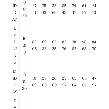
0
ID
27
75
32
85
74
64
61
0:
D
41
13
69
45
17
97
10
20
AY
E
V
10
E
83
69
62
83
78
98
84
:0
NI
05
32
25
76
82
63
70
0
N
G
M
0
ID
10
28
26
23
63
06
47
0:
D
89
03
09
97
04
07
97
20
AY
E
V