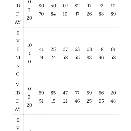
0
ID
80
50
07
82
17
72
10
0:
D
70
84
10
17
26
88
89
20
AY
E
V
10
E
41
25
27
63
08
18
01
:0
NI
74
24
58
55
83
96
58
0
N
G
M
0
ID
69
85
47
77
59
66
20
0:
D
51
15
21
46
25
05
48
20
AY
E
V