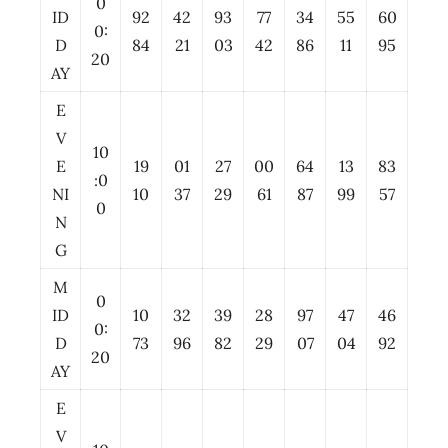
0
ID
92
42
93
77
34
55
60
0:
D
84
21
03
42
86
11
95
20
AY
E
V
10
E
19
01
27
00
64
13
83
:0
NI
10
37
29
61
87
99
57
0
N
G
M
0
ID
10
32
39
28
97
47
46
0:
D
73
96
82
29
07
04
92
20
AY
E
V