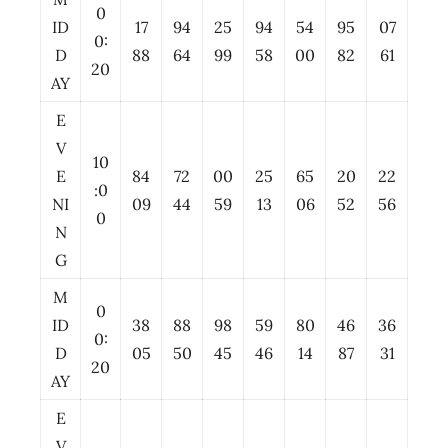
0
ID
17
94
25
94
54
95
07
0:
D
88
64
99
58
00
82
61
20
AY
E
V
10
E
84
72
00
25
65
20
22
:0
NI
09
44
59
13
06
52
56
0
N
G
M
0
ID
38
88
98
59
80
46
36
0:
D
05
50
45
46
14
87
31
20
AY
E
V