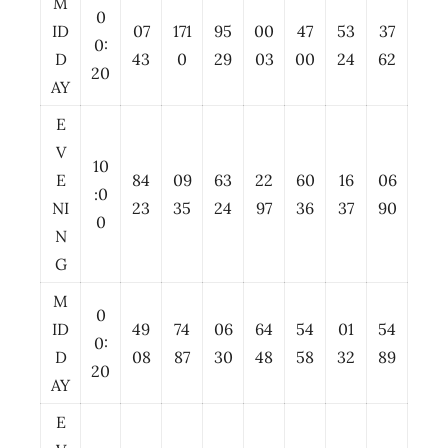
M
0
ID
07
171
95
00
47
53
37
0:
D
43
0
29
03
00
24
62
20
AY
E
V
10
E
84
09
63
22
60
16
06
:0
NI
23
35
24
97
36
37
90
0
N
G
M
0
ID
49
74
06
64
54
01
54
0:
D
08
87
30
48
58
32
89
20
AY
E