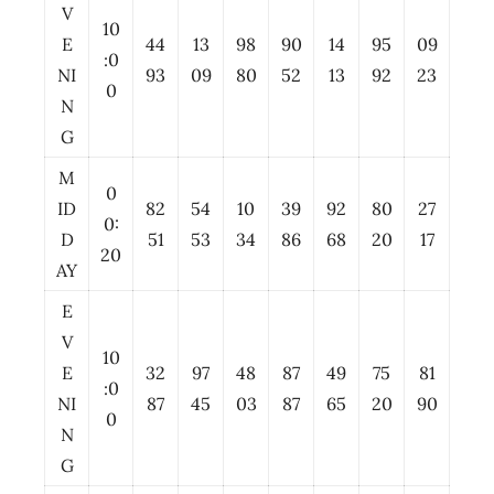
V
10
E
44
13
98
90
14
95
09
:0
NI
93
09
80
52
13
92
23
0
N
G
M
0
ID
82
54
10
39
92
80
27
0:
D
51
53
34
86
68
20
17
20
AY
E
V
10
E
32
97
48
87
49
75
81
:0
NI
87
45
03
87
65
20
90
0
N
G