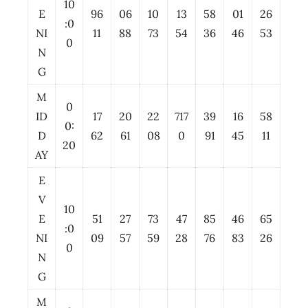
10
E
96
06
10
13
58
01
26
:0
NI
11
88
73
54
36
46
53
0
N
G
M
0
ID
17
20
22
717
39
16
58
0:
D
62
61
08
0
91
45
11
20
AY
E
V
10
E
51
27
73
47
85
46
65
:0
NI
09
57
59
28
76
83
26
0
N
G
M