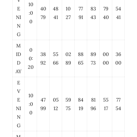
V
10
E
40
48
10
77
83
79
54
:0
NI
79
41
27
91
43
40
41
0
N
G
M
0
ID
38
55
02
88
89
00
36
0:
D
92
66
89
65
73
00
00
20
AY
E
V
10
E
47
05
59
84
81
55
77
:0
NI
99
12
75
19
96
17
54
0
N
G
M