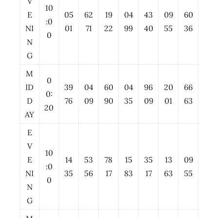
V
10
E
05
62
19
04
43
09
60
:0
NI
01
71
22
99
40
55
36
0
N
G
M
0
ID
39
04
60
04
96
20
66
0:
D
76
09
90
35
09
01
63
20
AY
E
V
10
E
14
53
78
15
35
13
09
:0
NI
35
56
17
83
17
63
55
0
N
G