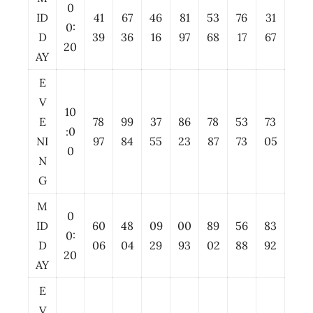
0
ID
41
67
46
81
53
76
31
0:
D
39
36
16
97
68
17
67
20
AY
E
V
10
E
78
99
37
86
78
53
73
:0
NI
97
84
55
23
87
73
05
0
N
G
M
0
ID
60
48
09
00
89
56
83
0:
D
06
04
29
93
02
88
92
20
AY
E
V