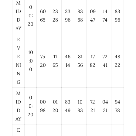
M
0
ID
60
23
23
83
09
14
83
0:
D
65
28
96
68
47
74
96
20
AY
E
V
10
E
75
11
46
81
17
72
48
:0
NI
20
65
14
56
82
41
22
0
N
G
M
0
ID
00
01
83
10
72
04
94
0:
D
98
20
49
83
21
31
78
20
AY
E