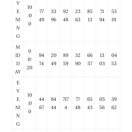
V
10
E
77
33
92
23
85
71
53
:0
NI
49
96
48
63
13
94
01
0
N
G
M
0
ID
94
20
89
32
66
13
04
0:
D
74
49
59
90
57
03
53
20
AY
E
V
10
E
44
84
717
77
65
05
39
:0
NI
67
44
4
48
43
56
62
0
N
G