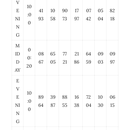
V
10
E
41
10
90
17
07
05
82
:0
NI
93
58
73
97
42
04
18
0
N
G
M
0
ID
08
65
77
21
64
09
09
0:
D
67
05
21
86
59
03
97
20
AY
E
V
10
E
89
39
88
16
72
10
06
:0
NI
64
87
55
38
04
30
15
0
N
G