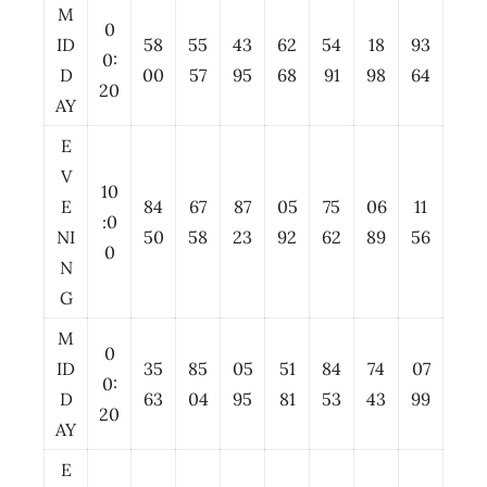
M
0
ID
58
55
43
62
54
18
93
0:
D
00
57
95
68
91
98
64
20
AY
E
V
10
E
84
67
87
05
75
06
11
:0
NI
50
58
23
92
62
89
56
0
N
G
M
0
ID
35
85
05
51
84
74
07
0:
D
63
04
95
81
53
43
99
20
AY
E