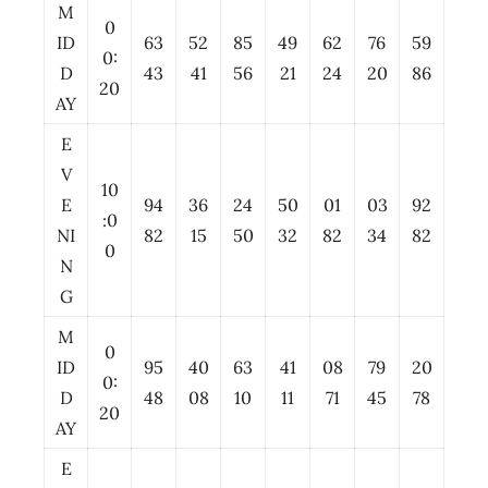
M
0
ID
63
52
85
49
62
76
59
0:
D
43
41
56
21
24
20
86
20
AY
E
V
10
E
94
36
24
50
01
03
92
:0
NI
82
15
50
32
82
34
82
0
N
G
M
0
ID
95
40
63
41
08
79
20
0:
D
48
08
10
11
71
45
78
20
AY
E