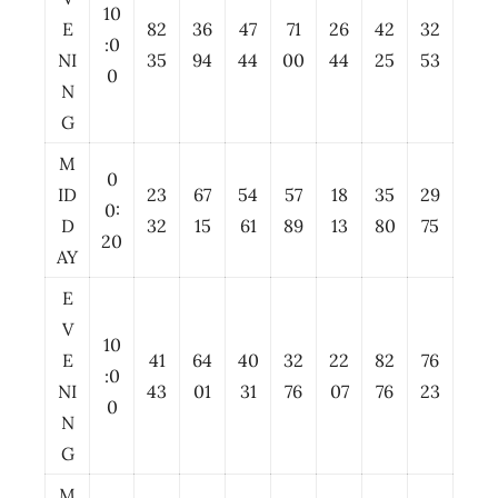
10
E
82
36
47
71
26
42
32
:0
NI
35
94
44
00
44
25
53
0
N
G
M
0
ID
23
67
54
57
18
35
29
0:
D
32
15
61
89
13
80
75
20
AY
E
V
10
E
41
64
40
32
22
82
76
:0
NI
43
01
31
76
07
76
23
0
N
G
M