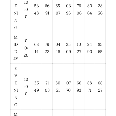
10
E
53
66
65
03
76
80
28
:0
NI
48
91
07
96
06
64
56
0
N
G
M
0
ID
63
79
04
35
10
24
85
0:
D
14
23
46
09
27
90
65
20
AY
E
V
10
E
35
71
80
07
66
88
68
:0
NI
49
03
51
70
93
71
27
0
N
G
M