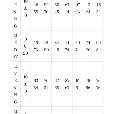
10
E
26
92
60
67
97
12
46
:0
NI
59
70
45
91
93
61
32
0
N
G
M
0
ID
16
01
84
31
29
24
99
0:
D
73
90
46
74
74
20
84
20
AY
E
V
10
E
63
70
62
87
61
76
76
:0
NI
54
34
68
67
51
96
76
0
N
G
M