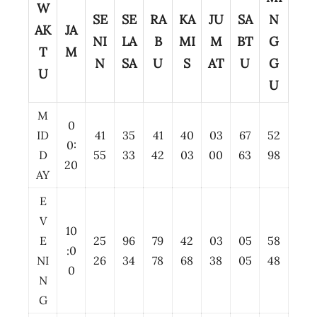
W
SE
SE
RA
KA
JU
SA
N
AK
JA
NI
LA
B
MI
M
BT
G
T
M
N
SA
U
S
AT
U
G
U
U
M
0
ID
41
35
41
40
03
67
52
0:
D
55
33
42
03
00
63
98
20
AY
E
V
10
E
25
96
79
42
03
05
58
:0
NI
26
34
78
68
38
05
48
0
N
G