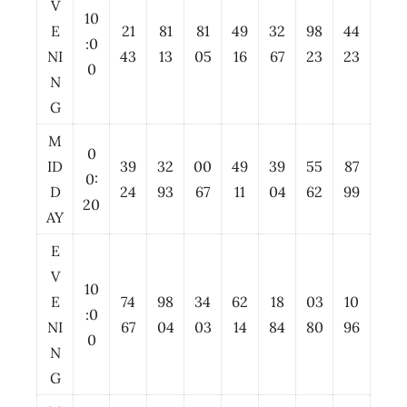
V
10
E
21
81
81
49
32
98
44
:0
NI
43
13
05
16
67
23
23
0
N
G
M
0
ID
39
32
00
49
39
55
87
0:
D
24
93
67
11
04
62
99
20
AY
E
V
10
E
74
98
34
62
18
03
10
:0
NI
67
04
03
14
84
80
96
0
N
G