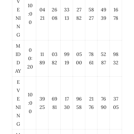
V
10
E
04
26
33
27
58
49
16
:0
NI
21
08
13
82
27
39
78
0
N
G
M
0
ID
11
03
99
05
78
52
98
0:
D
89
82
19
00
61
87
32
20
AY
E
V
10
E
39
69
17
96
21
76
37
:0
NI
25
81
30
58
76
90
05
0
N
G