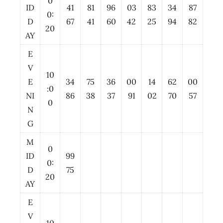
0
ID
41
81
96
03
83
34
87
0:
D
67
41
60
42
25
94
82
20
AY
E
V
10
E
34
75
36
00
14
62
00
:0
NI
86
38
37
91
02
70
57
0
N
G
M
0
ID
99
0:
D
75
20
AY
E
V