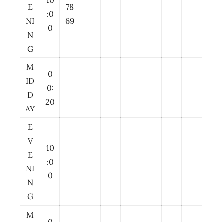
10
E
78
:0
NI
69
0
N
G
M
0
ID
0:
D
20
AY
E
V
10
E
:0
NI
0
N
G
M
0