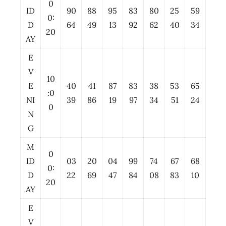
0
ID
90
88
95
83
80
25
59
0:
D
64
49
13
92
62
40
34
20
AY
E
V
10
E
40
41
87
83
38
53
65
:0
NI
39
86
19
97
34
51
24
0
N
G
M
0
ID
03
20
04
99
74
67
68
0:
D
22
69
47
84
08
83
10
20
AY
E
V