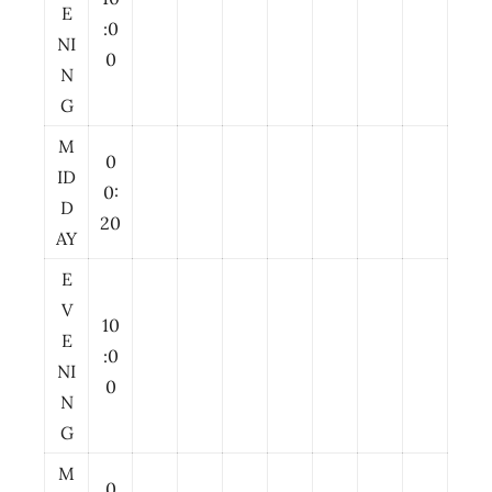
E
:0
NI
0
N
G
M
0
ID
0:
D
20
AY
E
V
10
E
:0
NI
0
N
G
M
0