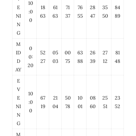
10
E
18
61
71
76
28
35
84
:0
NI
63
63
37
55
47
50
89
0
N
G
M
0
ID
52
05
00
63
26
27
81
0:
D
27
03
75
88
39
12
48
20
AY
E
V
10
E
67
21
50
10
08
25
23
:0
NI
19
04
78
01
60
51
52
0
N
G
M