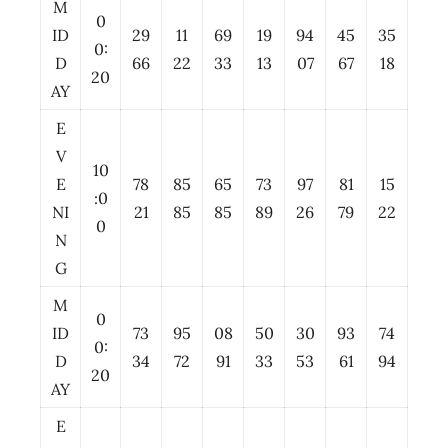
M
0
ID
29
11
69
19
94
45
35
0:
D
66
22
33
13
07
67
18
20
AY
E
V
10
E
78
85
65
73
97
81
15
:0
NI
21
85
85
89
26
79
22
0
N
G
M
0
ID
73
95
08
50
30
93
74
0:
D
34
72
91
33
53
61
94
20
AY
E