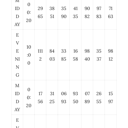
M
0
ID
29
38
35
41
90
97
71
0:
D
65
51
90
35
82
83
63
20
AY
E
V
10
E
111
84
33
16
98
35
98
:0
NI
2
03
85
58
40
37
12
0
N
G
M
0
ID
17
31
06
93
07
26
15
0:
D
56
25
93
50
89
55
97
20
AY
E