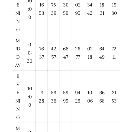
10
E
16
75
30
02
34
18
19
:0
NI
53
39
59
95
42
31
80
0
N
G
M
0
ID
76
42
66
28
02
64
72
0:
D
37
57
47
77
18
49
11
20
AY
E
V
10
E
71
59
59
94
10
66
21
:0
NI
28
36
99
25
06
68
53
0
N
G
M