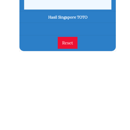
Hasil Singapore TOTO