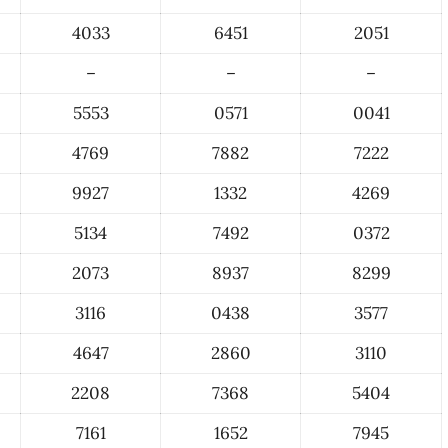
4033
6451
2051
–
–
–
5553
0571
0041
4769
7882
7222
9927
1332
4269
5134
7492
0372
2073
8937
8299
3116
0438
3577
4647
2860
3110
2208
7368
5404
7161
1652
7945