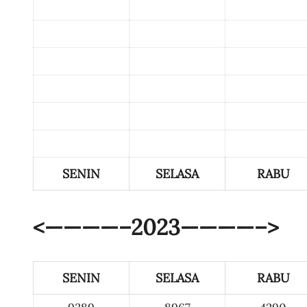
SENIN
SELASA
RABU
<————–2023————–>
SENIN
SELASA
RABU