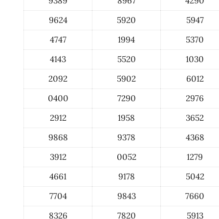
9389
8967
4290
9624
5920
5947
4747
1994
5370
4143
5520
1030
2092
5902
6012
0400
7290
2976
2912
1958
3652
9868
9378
4368
3912
0052
1279
4661
9178
5042
7704
9843
7660
8326
7820
5913