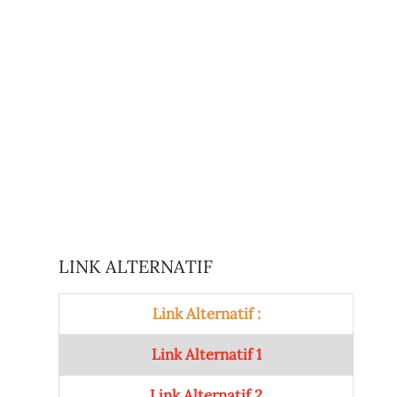
LINK ALTERNATIF
Link Alternatif :
Link Alternatif 1
Link Alternatif 2