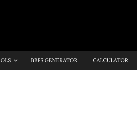
OOLS
BBFS GENERATOR
CALCULATOR