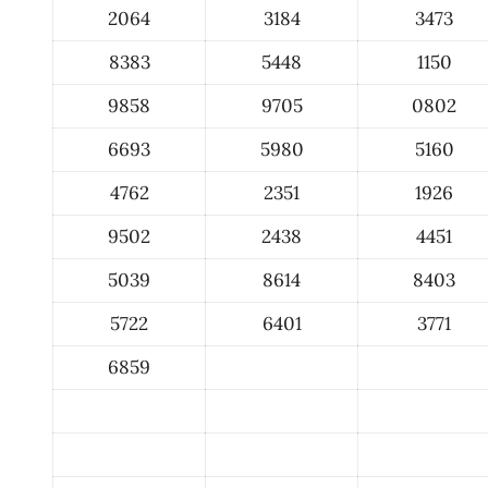
2064
3184
3473
8383
5448
1150
9858
9705
0802
6693
5980
5160
4762
2351
1926
9502
2438
4451
5039
8614
8403
5722
6401
3771
6859