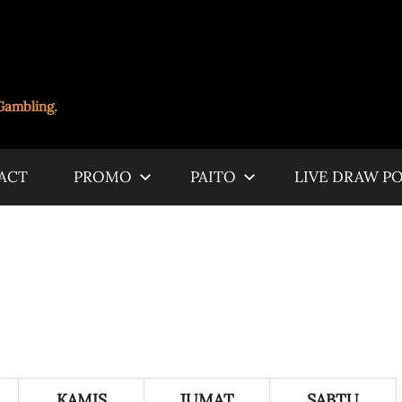
Gambling.
ACT
PROMO
PAITO
LIVE DRAW P
KAMIS
JUMAT
SABTU