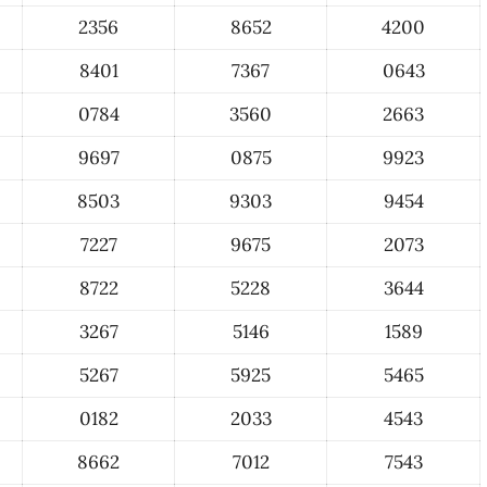
2356
8652
4200
8401
7367
0643
0784
3560
2663
9697
0875
9923
8503
9303
9454
7227
9675
2073
8722
5228
3644
3267
5146
1589
5267
5925
5465
0182
2033
4543
8662
7012
7543