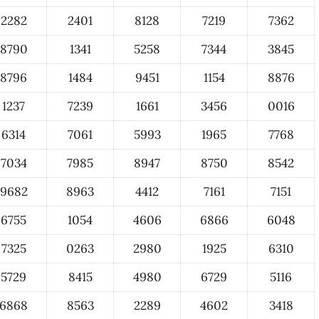
2282
2401
8128
7219
7362
8790
1341
5258
7344
3845
8796
1484
9451
1154
8876
1237
7239
1661
3456
0016
6314
7061
5993
1965
7768
7034
7985
8947
8750
8542
9682
8963
4412
7161
7151
6755
1054
4606
6866
6048
7325
0263
2980
1925
6310
5729
8415
4980
6729
5116
6868
8563
2289
4602
3418