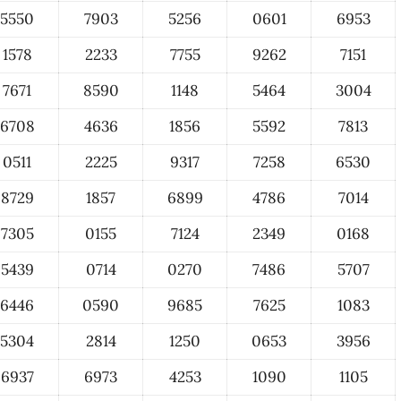
5550
7903
5256
0601
6953
1578
2233
7755
9262
7151
7671
8590
1148
5464
3004
6708
4636
1856
5592
7813
0511
2225
9317
7258
6530
8729
1857
6899
4786
7014
7305
0155
7124
2349
0168
5439
0714
0270
7486
5707
6446
0590
9685
7625
1083
5304
2814
1250
0653
3956
6937
6973
4253
1090
1105