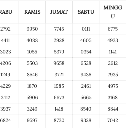
MINGG
RABU
KAMIS
JUMAT
SABTU
U
2792
9950
7745
0111
6775
4411
4088
2928
4605
4933
3023
1055
5379
0354
1141
4206
5503
9658
6528
2612
1249
8546
3721
9436
7935
4229
1870
1985
2461
4975
3412
5906
6673
5665
3168
3937
3249
1418
8540
8844
6824
9597
8730
9328
7042