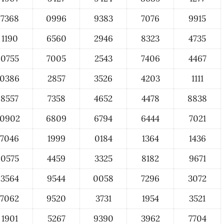
7368
0996
9383
7076
9915
1190
6560
2946
8323
4735
0755
7005
2543
7406
4467
0386
2857
3526
4203
1111
8557
7358
4652
4478
8838
0902
6809
6794
6444
7021
7046
1999
0184
1364
1436
0575
4459
3325
8182
9671
3564
9544
0058
7296
3072
7062
9520
3731
1954
3521
1901
5267
9390
3962
7704