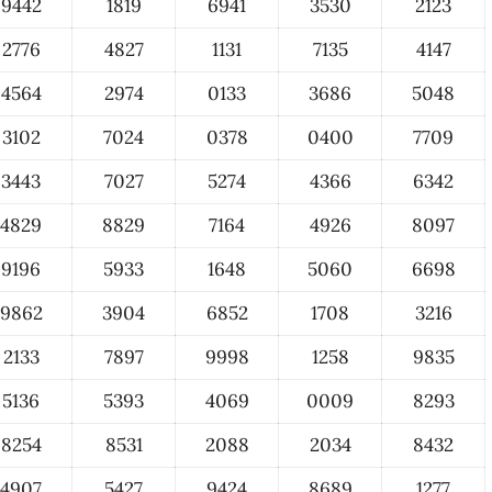
9442
1819
6941
3530
2123
2776
4827
1131
7135
4147
4564
2974
0133
3686
5048
3102
7024
0378
0400
7709
3443
7027
5274
4366
6342
4829
8829
7164
4926
8097
9196
5933
1648
5060
6698
9862
3904
6852
1708
3216
2133
7897
9998
1258
9835
5136
5393
4069
0009
8293
8254
8531
2088
2034
8432
4907
5427
9424
8689
1277