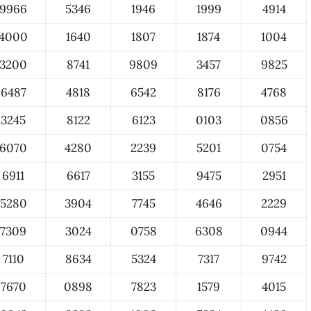
9966
5346
1946
1999
4914
4000
1640
1807
1874
1004
3200
8741
9809
3457
9825
6487
4818
6542
8176
4768
3245
8122
6123
0103
0856
6070
4280
2239
5201
0754
6911
6617
3155
9475
2951
5280
3904
7745
4646
2229
7309
3024
0758
6308
0944
7110
8634
5324
7317
9742
7670
0898
7823
1579
4015