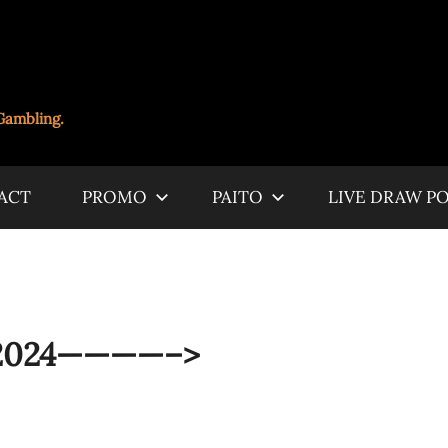
Gambling.
ACT
PROMO
PAITO
LIVE DRAW P
024————–>