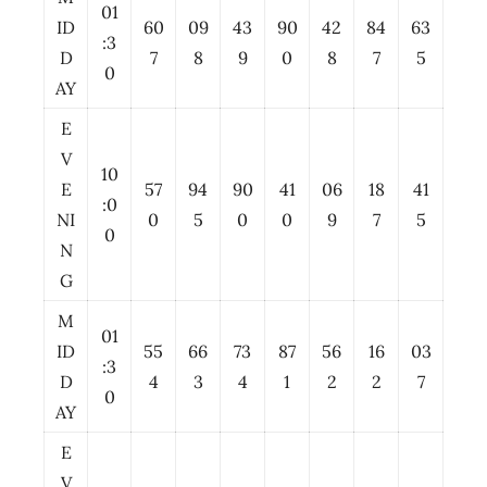
01
ID
60
09
43
90
42
84
63
:3
D
7
8
9
0
8
7
5
0
AY
E
V
10
E
57
94
90
41
06
18
41
:0
NI
0
5
0
0
9
7
5
0
N
G
M
01
ID
55
66
73
87
56
16
03
:3
D
4
3
4
1
2
2
7
0
AY
E
V