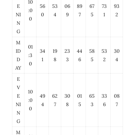
10
E
56
53
06
89
67
73
93
:0
NI
0
4
9
7
5
1
2
0
N
G
M
01
ID
34
19
23
44
58
53
30
:3
D
1
8
3
6
5
2
4
0
AY
E
V
10
E
49
62
30
01
65
33
08
:0
NI
4
7
8
5
3
6
7
0
N
G
M