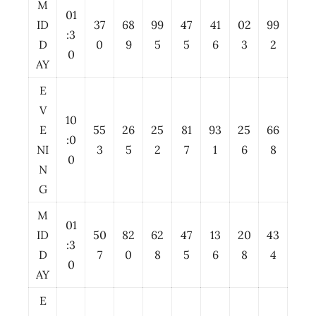
M
01
ID
37
68
99
47
41
02
99
:3
D
0
9
5
5
6
3
2
0
AY
E
V
10
E
55
26
25
81
93
25
66
:0
NI
3
5
2
7
1
6
8
0
N
G
M
01
ID
50
82
62
47
13
20
43
:3
D
7
0
8
5
6
8
4
0
AY
E