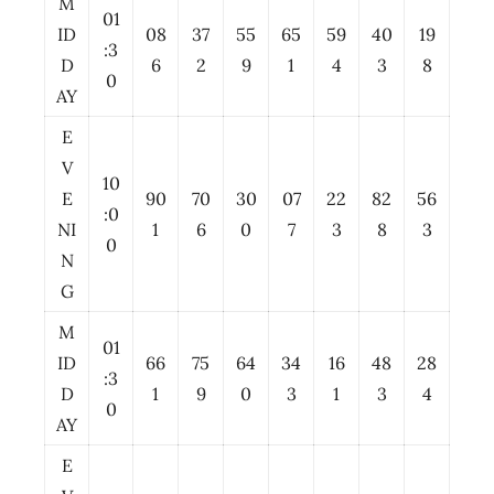
M
01
ID
08
37
55
65
59
40
19
:3
D
6
2
9
1
4
3
8
0
AY
E
V
10
E
90
70
30
07
22
82
56
:0
NI
1
6
0
7
3
8
3
0
N
G
M
01
ID
66
75
64
34
16
48
28
:3
D
1
9
0
3
1
3
4
0
AY
E