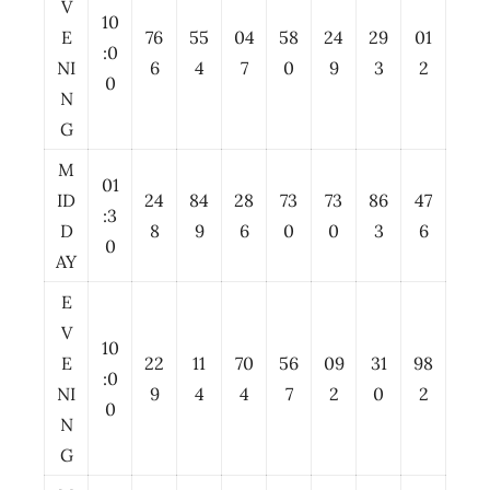
V
10
E
76
55
04
58
24
29
01
:0
NI
6
4
7
0
9
3
2
0
N
G
M
01
ID
24
84
28
73
73
86
47
:3
D
8
9
6
0
0
3
6
0
AY
E
V
10
E
22
11
70
56
09
31
98
:0
NI
9
4
4
7
2
0
2
0
N
G