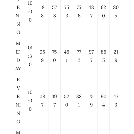
10
E
18
57
75
75
48
62
80
:0
NI
8
8
3
6
7
0
5
0
N
G
M
01
ID
05
75
45
77
97
86
21
:3
D
9
0
1
2
7
5
9
0
AY
E
V
10
E
08
19
52
38
75
90
47
:0
NI
7
7
0
1
9
4
3
0
N
G
M