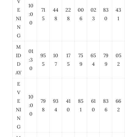
V
10
E
71
44
22
00
02
83
43
:0
NI
5
8
8
6
3
0
1
0
N
G
M
01
ID
95
10
17
75
65
79
05
:3
D
5
7
5
9
4
9
2
0
AY
E
V
10
E
79
93
41
85
61
83
66
:0
NI
8
4
0
1
0
6
2
0
N
G