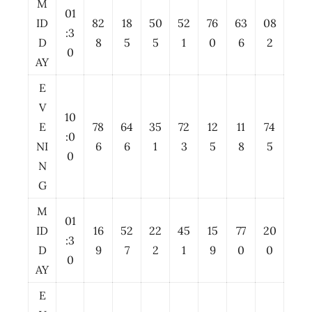
M
01
ID
82
18
50
52
76
63
08
:3
D
8
5
5
1
0
6
2
0
AY
E
V
10
E
78
64
35
72
12
11
74
:0
NI
6
6
1
3
5
8
5
0
N
G
M
01
ID
16
52
22
45
15
77
20
:3
D
9
7
2
1
9
0
0
0
AY
E