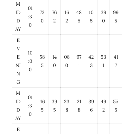
M
01
ID
72
76
16
48
10
39
99
:3
D
0
2
2
5
5
0
5
0
AY
E
V
10
E
58
14
08
97
42
53
41
:0
NI
5
0
0
1
3
1
7
0
N
G
M
01
ID
46
39
23
21
39
49
55
:3
D
5
5
8
8
6
2
5
0
AY
E