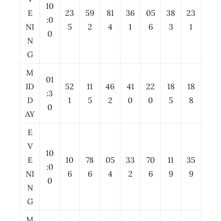
10
E
23
59
81
36
05
38
23
:0
NI
5
2
4
1
6
3
1
0
N
G
M
01
ID
52
11
46
41
22
18
18
:3
D
1
5
2
0
0
5
8
0
AY
E
V
10
E
10
78
05
33
70
11
35
:0
NI
6
6
4
2
6
9
9
0
N
G
M