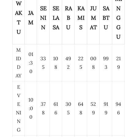
W
SE
SE
RA
KA
JU
SA
N
AK
JA
NI
LA
B
MI
M
BT
G
T
M
N
SA
U
S
AT
U
G
U
U
M
01
ID
33
10
49
22
00
99
21
:3
D
5
8
2
5
8
3
9
0
AY
E
V
10
E
37
61
30
64
52
91
94
:0
NI
8
6
5
8
9
9
6
0
N
G