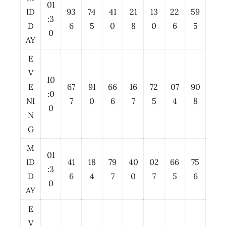
01
ID
93
74
41
21
13
22
59
:3
D
6
5
0
8
0
6
5
0
AY
E
V
10
E
67
91
66
16
72
07
90
:0
NI
7
0
6
7
5
4
8
0
N
G
M
01
ID
41
18
79
40
02
66
75
:3
D
6
4
7
0
7
5
6
0
AY
E
V