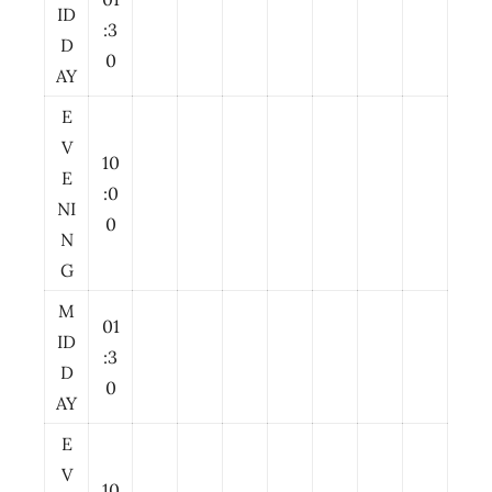
ID
:3
D
0
AY
E
V
10
E
:0
NI
0
N
G
M
01
ID
:3
D
0
AY
E
V
10