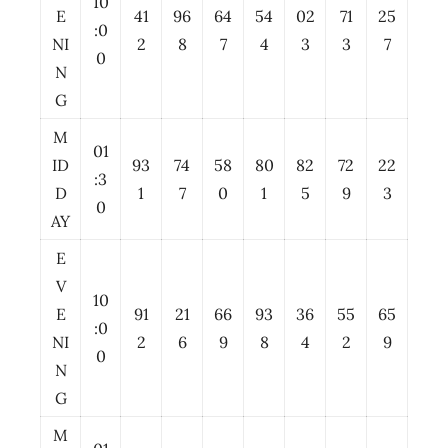
10
E
41
96
64
54
02
71
25
:0
NI
2
8
7
4
3
3
7
0
N
G
M
01
ID
93
74
58
80
82
72
22
:3
D
1
7
0
1
5
9
3
0
AY
E
V
10
E
91
21
66
93
36
55
65
:0
NI
2
6
9
8
4
2
9
0
N
G
M