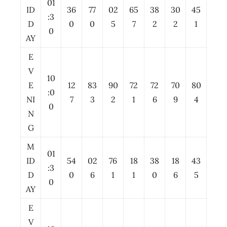
01
ID
36
77
02
65
38
30
45
:3
D
0
0
5
7
2
2
1
0
AY
E
V
10
E
12
83
90
72
72
70
80
:0
NI
7
3
2
1
6
9
4
0
N
G
M
01
ID
54
02
76
18
38
18
43
:3
D
0
6
1
1
0
6
5
0
AY
E
V