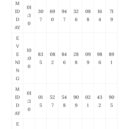
M
01
ID
30
69
94
32
08
16
71
:3
D
7
0
7
6
8
4
9
0
AY
E
V
10
E
83
08
84
28
09
98
89
:0
NI
5
2
6
8
9
6
1
0
N
G
M
01
ID
01
52
54
90
02
43
90
:3
D
5
7
8
9
1
2
5
0
AY
E