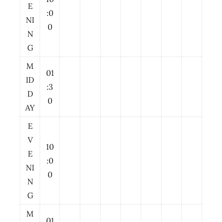
E
:0
NI
0
N
G
M
01
ID
:3
D
0
AY
E
V
10
E
:0
NI
0
N
G
M
01