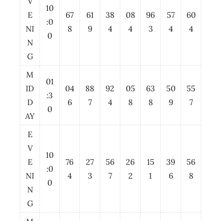
V
10
E
67
61
38
08
96
57
60
:0
NI
8
9
4
4
3
4
4
0
N
G
M
01
ID
04
88
92
05
63
50
55
:3
D
6
7
4
8
8
9
7
0
AY
E
V
10
E
76
27
56
26
15
39
56
:0
NI
4
3
7
2
1
6
8
0
N
G