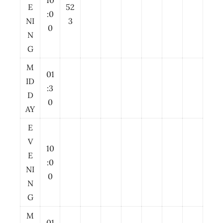
10
E
52
:0
NI
3
0
N
G
M
01
ID
:3
D
0
AY
E
V
10
E
:0
NI
0
N
G
M
01