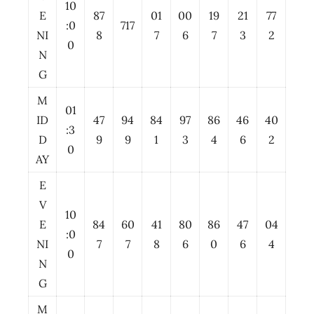
10
E
87
01
00
19
21
77
:0
717
NI
8
7
6
7
3
2
0
N
G
M
01
ID
47
94
84
97
86
46
40
:3
D
9
9
1
3
4
6
2
0
AY
E
V
10
E
84
60
41
80
86
47
04
:0
NI
7
7
8
6
0
6
4
0
N
G
M