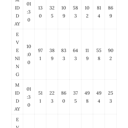
01
ID
13
32
10
58
10
81
86
:3
D
0
5
9
3
2
4
9
0
AY
E
V
10
E
97
38
83
64
11
55
90
:0
NI
1
9
3
3
9
8
2
0
N
G
M
01
ID
51
22
86
37
49
49
25
:3
D
1
3
0
5
8
4
3
0
AY
E
V