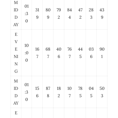
M
01
ID
31
80
79
84
47
28
43
:3
D
9
9
2
4
2
3
9
0
AY
E
V
10
E
16
68
40
76
44
03
90
:0
NI
7
7
6
7
5
6
1
0
N
G
M
01
ID
15
87
18
10
78
04
50
:3
D
6
8
2
7
5
5
3
0
AY
E