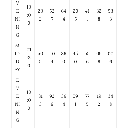
V
10
E
20
52
64
20
41
82
53
:0
NI
2
7
4
5
1
8
3
0
N
G
M
01
ID
50
40
86
45
55
66
00
:3
D
5
4
0
0
6
9
6
0
AY
E
V
10
E
81
92
36
59
77
19
34
:0
NI
3
9
4
1
5
2
8
0
N
G