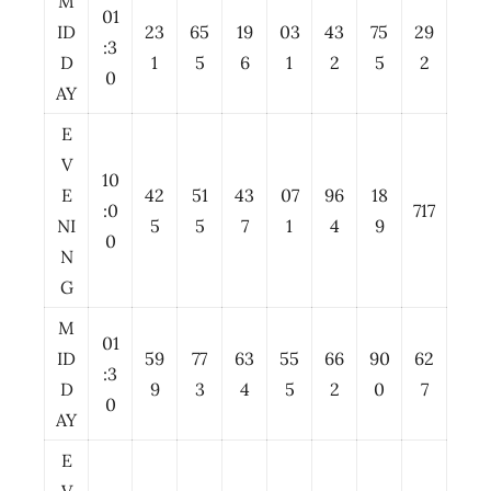
M
01
ID
23
65
19
03
43
75
29
:3
D
1
5
6
1
2
5
2
0
AY
E
V
10
E
42
51
43
07
96
18
:0
717
NI
5
5
7
1
4
9
0
N
G
M
01
ID
59
77
63
55
66
90
62
:3
D
9
3
4
5
2
0
7
0
AY
E