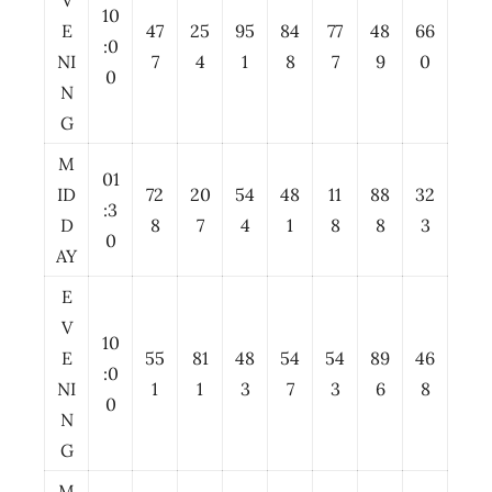
V
10
E
47
25
95
84
77
48
66
:0
NI
7
4
1
8
7
9
0
0
N
G
M
01
ID
72
20
54
48
11
88
32
:3
D
8
7
4
1
8
8
3
0
AY
E
V
10
E
55
81
48
54
54
89
46
:0
NI
1
1
3
7
3
6
8
0
N
G
M