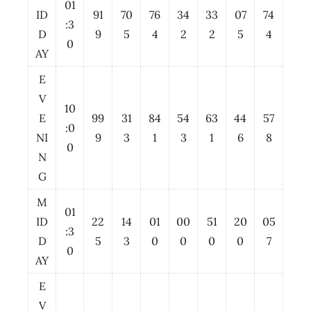
01
ID
91
70
76
34
33
07
74
:3
D
9
5
4
2
2
5
4
0
AY
E
V
10
E
99
31
84
54
63
44
57
:0
NI
9
3
1
3
1
6
8
0
N
G
M
01
ID
22
14
01
00
51
20
05
:3
D
5
3
0
0
0
0
7
0
AY
E
V