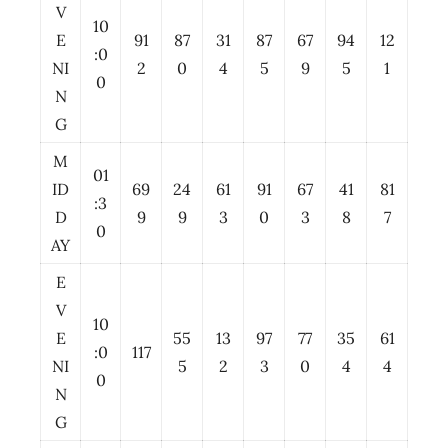
V
10
E
91
87
31
87
67
94
12
:0
NI
2
0
4
5
9
5
1
0
N
G
M
01
ID
69
24
61
91
67
41
81
:3
D
9
9
3
0
3
8
7
0
AY
E
V
10
E
55
13
97
77
35
61
:0
117
NI
5
2
3
0
4
4
0
N
G