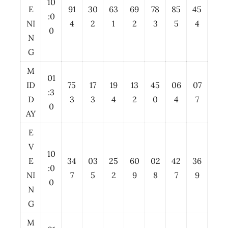
10
E
91
30
63
69
78
85
45
:0
NI
4
2
1
2
3
5
4
0
N
G
M
01
ID
75
17
19
13
45
06
07
:3
D
3
3
4
2
0
4
7
0
AY
E
V
10
E
34
03
25
60
02
42
36
:0
NI
7
5
2
9
8
7
9
0
N
G
M