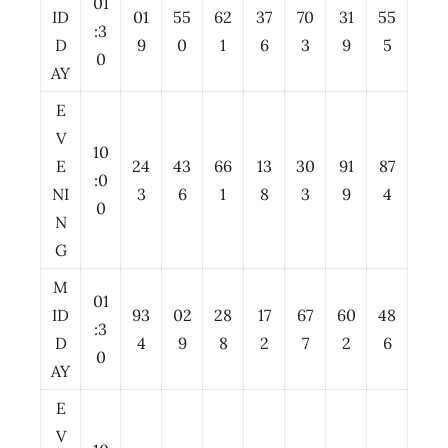
01
ID
01
55
62
37
70
31
55
:3
D
9
0
1
6
3
9
5
0
AY
E
V
10
E
24
43
66
13
30
91
87
:0
NI
3
6
1
8
3
9
4
0
N
G
M
01
ID
93
02
28
17
67
60
48
:3
D
4
9
8
2
7
2
6
0
AY
E
V