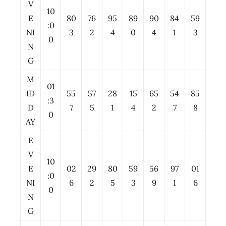
V
10
E
80
76
95
89
90
84
59
:0
NI
3
2
4
0
4
1
3
0
N
G
M
01
ID
55
57
28
15
65
54
85
:3
D
7
5
1
4
2
7
8
0
AY
E
V
10
E
02
29
80
59
56
97
01
:0
NI
6
2
5
3
9
1
6
0
N
G