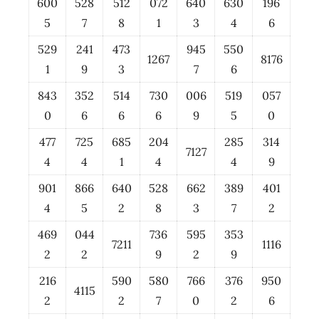
600
528
512
072
640
630
196
5
7
8
1
3
4
6
529
241
473
945
550
1267
8176
1
9
3
7
6
843
352
514
730
006
519
057
0
6
6
6
9
5
0
477
725
685
204
285
314
7127
4
4
1
4
4
9
901
866
640
528
662
389
401
4
5
2
8
3
7
2
469
044
736
595
353
7211
1116
2
2
9
2
9
216
590
580
766
376
950
4115
2
2
7
0
2
6