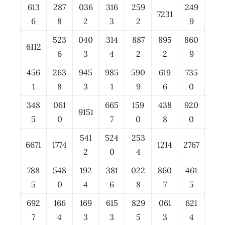
613
287
036
316
259
249
7231
6
8
2
3
2
9
523
040
314
887
895
860
6112
6
3
4
2
2
9
456
263
945
985
590
619
735
1
8
3
1
9
6
0
348
061
665
159
438
920
9151
5
0
7
0
8
0
541
524
253
6671
1774
1214
2767
2
0
4
788
548
192
381
022
860
461
5
0
4
6
8
7
5
692
166
169
615
829
061
621
7
4
3
3
5
3
4