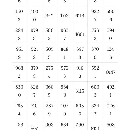
6
5
5
8
150
493
922
590
7921
1772
6113
2
0
7
6
284
979
500
962
756
594
1601
8
5
2
7
2
0
951
521
505
848
687
370
124
9
2
5
1
3
0
6
968
379
275
576
916
552
0147
2
8
4
3
3
1
839
326
960
934
609
492
3115
0
7
5
0
3
1
795
710
287
107
605
324
026
4
6
9
9
3
3
1
453
003
634
290
608
7551
6121