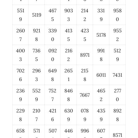
551
467
903
214
331
958
5119
9
5
3
2
9
0
260
921
339
413
423
955
5178
7
8
0
5
5
2
400
736
092
216
991
512
8971
3
5
0
2
8
9
702
296
649
265
215
6011
7431
6
3
8
1
8
236
552
752
846
465
277
7667
9
9
7
8
2
0
229
210
421
630
078
435
892
8
7
6
9
9
9
8
658
571
507
446
996
607
8571