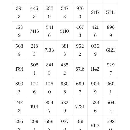
391
445
683
547
976
2117
5311
3
3
9
3
3
158
541
467
421
896
7416
5110
9
6
3
6
9
568
218
381
952
036
7133
6121
8
3
3
2
9
505
841
485
929
1791
6716
1142
1
3
2
7
899
102
106
980
689
904
960
2
6
0
6
7
9
1
742
854
532
539
504
1971
7231
3
7
9
6
4
295
299
599
037
061
598
9113
3
1
8
0
5
0