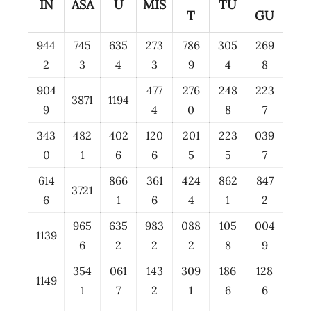
IN
ASA
U
MIS
TU
T
GU
944
745
635
273
786
305
269
2
3
4
3
9
4
8
904
477
276
248
223
3871
1194
9
4
0
8
7
343
482
402
120
201
223
039
0
1
6
6
5
5
7
614
866
361
424
862
847
3721
6
1
6
4
1
2
965
635
983
088
105
004
1139
6
2
2
2
8
9
354
061
143
309
186
128
1149
1
7
2
1
6
6