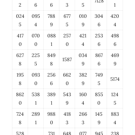
7128
2
6
6
3
5
1
024
095
788
677
010
304
420
5
4
9
5
9
6
4
417
070
088
257
421
253
498
0
0
1
0
4
6
6
627
225
849
034
867
469
1587
8
5
8
9
6
9
195
093
256
662
382
749
5174
8
0
6
0
9
5
862
538
389
543
160
855
124
0
1
1
9
4
0
5
724
289
988
418
266
145
883
8
1
0
3
3
9
4
528
731
648
077
945
238