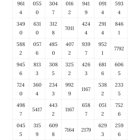
961
055
304
016
941
091
593
4
0
7
2
9
4
4
349
631
312
424
291
846
7011
0
0
8
4
4
1
588
057
485
407
939
952
7792
2
6
0
2
7
1
945
813
308
325
426
681
606
6
3
5
2
3
6
5
724
360
234
992
538
233
1167
0
4
3
9
2
5
498
443
658
051
752
5417
1167
7
2
7
2
6
045
315
609
629
259
7164
2179
5
9
8
3
6