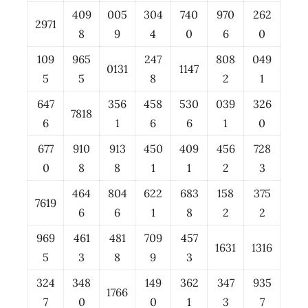
409
005
304
740
970
262
2971
8
9
4
0
6
0
109
965
247
808
049
0131
1147
5
5
8
2
1
647
356
458
530
039
326
7818
6
1
6
6
1
0
677
910
913
450
409
456
728
0
8
8
1
1
2
3
464
804
622
683
158
375
7619
6
6
1
8
2
2
969
461
481
709
457
1631
1316
5
3
8
9
3
324
348
149
362
347
935
1766
7
0
0
1
3
7