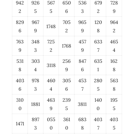
942
926
567
650
536
679
728
2
5
5
6
3
2
9
829
967
705
965
120
964
1748
6
9
2
9
8
2
763
348
725
457
633
465
1768
9
3
2
9
7
4
531
303
256
847
635
162
3118
8
4
9
6
1
8
403
978
460
305
453
280
563
6
3
4
6
7
5
8
310
463
239
140
195
1881
3811
0
9
5
0
5
897
055
361
683
403
403
1471
3
0
0
8
7
5