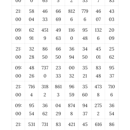
00
0
65
5
2
53
7
83
21:
58
46
66
812
779
46
43
00
04
33
69
6
6
07
03
09:
62
451
49
116
95
132
20
00
91
9
63
0
48
6
09
21:
32
86
66
36
34
45
25
00
28
50
50
94
50
01
62
09:
48
737
23
00
35
83
95
00
26
0
33
32
21
48
37
21:
716
318
861
96
35
473
710
00
4
2
3
59
60
8
6
09:
95
36
04
874
94
275
36
00
54
62
29
8
37
2
54
21:
531
731
83
421
45
616
86