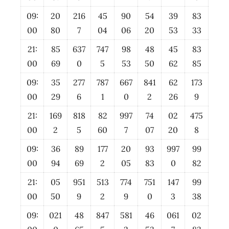
09:
20
216
45
90
54
39
83
00
80
7
04
06
20
53
33
21:
85
637
747
98
48
45
83
00
69
0
5
53
50
62
85
09:
35
277
787
667
841
62
173
00
29
6
1
0
2
26
9
21:
169
818
82
997
74
02
475
00
2
5
60
7
07
20
8
09:
36
89
177
20
93
997
99
00
94
69
2
05
83
0
82
21:
05
951
513
774
751
147
99
00
50
9
2
9
0
3
38
09:
021
48
847
581
46
061
02