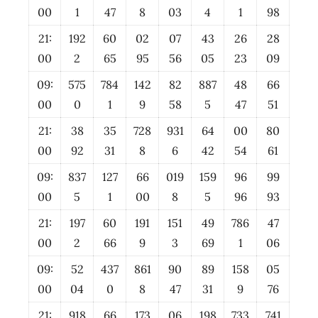
00
1
47
8
03
4
1
98
21:
192
60
02
07
43
26
28
00
2
65
95
56
05
23
09
09:
575
784
142
82
887
48
66
00
0
1
9
58
5
47
51
21:
38
35
728
931
64
00
80
00
92
31
8
6
42
54
61
09:
837
127
66
019
159
96
99
00
5
1
00
8
5
96
93
21:
197
60
191
151
49
786
47
00
2
66
9
3
69
1
06
09:
52
437
861
90
89
158
05
00
04
0
8
47
31
9
76
21:
918
66
173
06
198
733
741