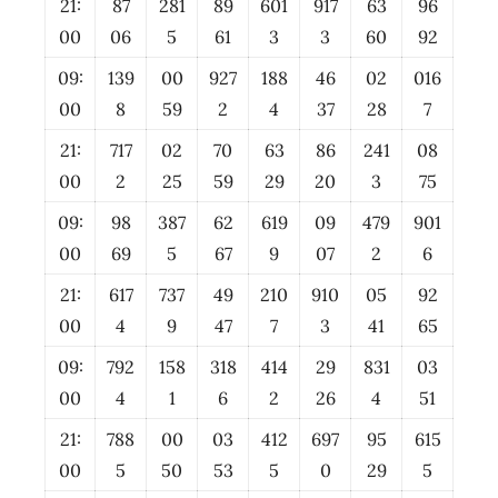
21:
87
281
89
601
917
63
96
00
06
5
61
3
3
60
92
09:
139
00
927
188
46
02
016
00
8
59
2
4
37
28
7
21:
717
02
70
63
86
241
08
00
2
25
59
29
20
3
75
09:
98
387
62
619
09
479
901
00
69
5
67
9
07
2
6
21:
617
737
49
210
910
05
92
00
4
9
47
7
3
41
65
09:
792
158
318
414
29
831
03
00
4
1
6
2
26
4
51
21:
788
00
03
412
697
95
615
00
5
50
53
5
0
29
5