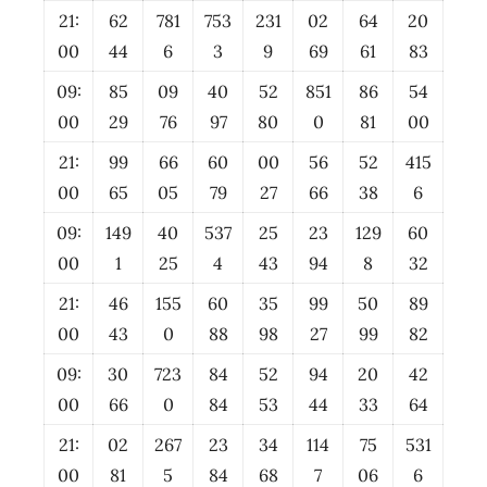
21:
62
781
753
231
02
64
20
00
44
6
3
9
69
61
83
09:
85
09
40
52
851
86
54
00
29
76
97
80
0
81
00
21:
99
66
60
00
56
52
415
00
65
05
79
27
66
38
6
09:
149
40
537
25
23
129
60
00
1
25
4
43
94
8
32
21:
46
155
60
35
99
50
89
00
43
0
88
98
27
99
82
09:
30
723
84
52
94
20
42
00
66
0
84
53
44
33
64
21:
02
267
23
34
114
75
531
00
81
5
84
68
7
06
6