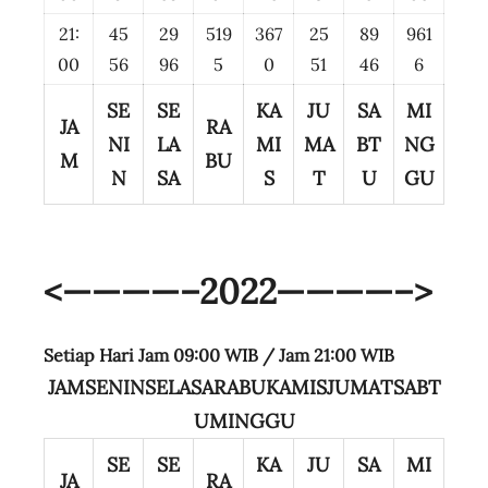
21:
45
29
519
367
25
89
961
00
56
96
5
0
51
46
6
SE
SE
KA
JU
SA
MI
JA
RA
NI
LA
MI
MA
BT
NG
M
BU
N
SA
S
T
U
GU
<————–2022————–>
Setiap Hari Jam 09:00 WIB /
Jam 21:00 WIB
JAM
SENIN
SELASA
RABU
KAMIS
JUMAT
SABT
U
MINGGU
SE
SE
KA
JU
SA
MI
JA
RA