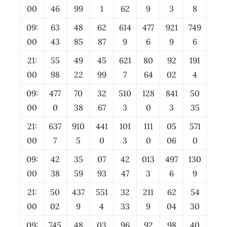
00
46
99
1
62
9
3
8
09:
63
48
62
614
477
921
749
00
43
85
87
9
6
9
6
21:
55
49
45
621
80
92
191
00
98
22
99
7
64
02
4
09:
477
70
32
510
128
841
50
00
0
38
67
3
0
3
35
21:
637
910
441
101
111
05
571
00
7
5
0
3
0
06
0
09:
42
35
07
42
013
497
130
00
38
59
93
47
3
6
9
21:
50
437
551
32
211
62
54
00
02
9
4
33
9
04
30
09:
745
48
03
96
92
98
40