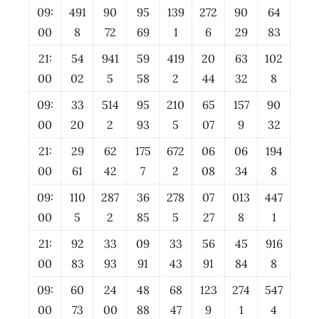
09:
491
90
95
139
272
90
64
00
8
72
69
1
6
29
83
21:
54
941
59
419
20
63
102
00
02
5
58
2
44
32
8
09:
33
514
95
210
65
157
90
00
20
2
93
5
07
9
32
21:
29
62
175
672
06
06
194
00
61
42
7
2
08
34
8
09:
110
287
36
278
07
013
447
00
5
2
85
5
27
8
1
21:
92
33
09
33
56
45
916
00
83
93
91
43
91
84
8
09:
60
24
48
68
123
274
547
00
73
00
88
47
9
1
4