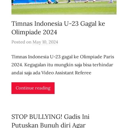
Timnas Indonesia U-23 Gagal ke
Olimpiade 2024
Posted on
May 10, 2024
b
y
Timnas Indonesia U-23 gagal ke Olimpiade Paris
u
s
2024. Kegagalan itu mungkin saja bisa terhindar
e
andai saja ada Video Assistant Referee
r
i
Continue reading
d
n
l
STOP BULLYING! Gadis Ini
i
v
Putuskan Bunuh diri Agar