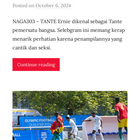
Posted on
October 6, 2024
b
y
NAGA303 – TANTE Ernie dikenal sebagai Tante
u
s
pemersatu bangsa. Selebgram ini memang kerap
e
menarik perhatian karena penampilannya yang
r
cantik dan seksi.
i
d
Continue reading
n
l
i
v
e