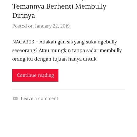
e
Temannya Berhenti Membully
Dirinya
Posted on
January 22, 2019
b
y
NAGA303 – Adakah gan sis yang suka ngebully
i
d
seseorang? Atau mungkin tanpa sadar membully
n
orang itu dengan tujuan hanya untuk
l
i
Continue reading
v
e
Leave a comment
a
b
o
r