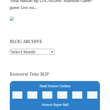
Total Hadiah Rp 224,750,000 Mainkan Game-
u
game Live nu...
a
,
P
e
r
BLOG ARCHIVE
t
h
BLOG
,
ARCHIVE
R
o
c
Konversi Toto SGP
h
e
Hasil Nomor Undian
l
l
e
Nomor Super Ball