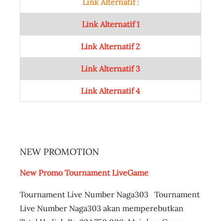
Link Alternatif :
d
i
Link Alternatif 1
s
Link Alternatif 2
,
K
Link Alternatif 3
y
a
Link Alternatif 4
n
n
e
,
O
NEW PROMOTION
r
New Promo Tournament LiveGame
a
n
Tournament Live Number Naga303 Tournament
g
Live Number Naga303 akan memperebutkan
t