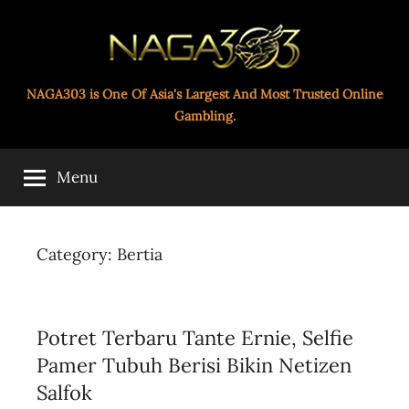
Skip
to
content
Paito
NAGA303 is One Of Asia's Largest And Most Trusted Online
Gambling.
Toto
Menu
Naga303
Category:
Bertia
Potret Terbaru Tante Ernie, Selfie
Pamer Tubuh Berisi Bikin Netizen
Salfok