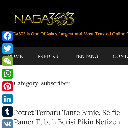
Skip
to
content
Paito
NAGA303 is One Of Asia's Largest And Most Trusted Online 
Facebook
Toto
HOME
PREDIKSI
TENTANG
CONT
Twitter
Naga303
WeChat
Category:
subscriber
WhatsApp
Pinterest
LinkedIn
Potret Terbaru Tante Ernie, Selfie
Pamer Tubuh Berisi Bikin Netizen
Tumblr