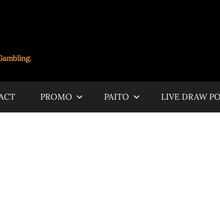
Gambling.
ACT
PROMO
PAITO
LIVE DRAW P