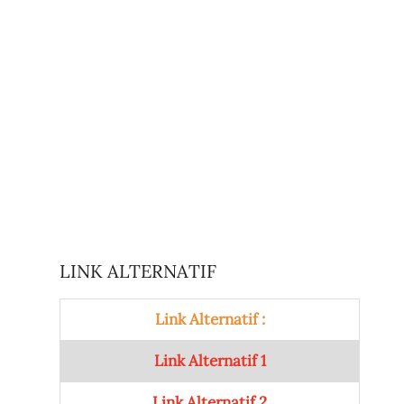
LINK ALTERNATIF
Link Alternatif :
Link Alternatif 1
Link Alternatif 2