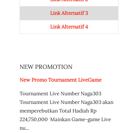
Link Alternatif 3
Link Alternatif 4
NEW PROMOTION
New Promo Tournament LiveGame
Tournament Live Number Naga303
Tournament Live Number Naga303 akan
memperebutkan Total Hadiah Rp
224,750,000 Mainkan Game-game Live
nu...