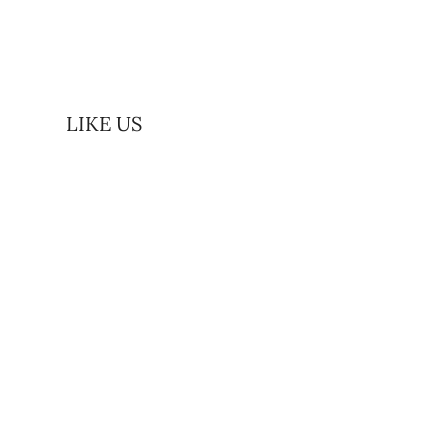
LIKE US