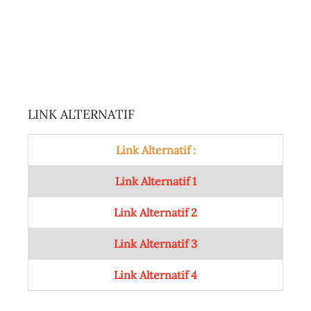
LINK ALTERNATIF
Link Alternatif :
Link Alternatif 1
Link Alternatif 2
Link Alternatif 3
Link Alternatif 4