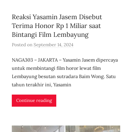
l
i
Reaksi Yasamin Jasem Disebut
v
e
Terima Honor Rp 1 Miliar saat
Bintangi Film Lembayung
Posted on
September 14, 2024
b
y
NAGA303 – JAKARTA – Yasamin Jasem dipercaya
u
s
untuk membintangi film horor lewat film
e
Lembayung besutan sutradara Baim Wong. Satu
r
tahun terakhir ini, Yasamin
i
d
Continue reading
n
l
i
v