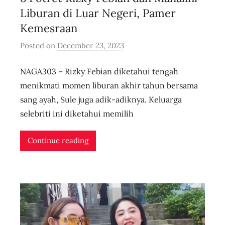
Liburan di Luar Negeri, Pamer
Kemesraan
Posted on
December 23, 2023
b
y
NAGA303 – Rizky Febian diketahui tengah
u
s
menikmati momen liburan akhir tahun bersama
e
sang ayah, Sule juga adik-adiknya. Keluarga
r
selebriti ini diketahui memilih
i
d
Continue reading
n
l
i
v
e