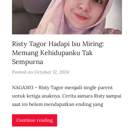
Risty Tagor Hadapi Isu Miring:
Memang Kehidupanku Tak
Sempurna
Posted on
October 12, 2024
b
y
NAGA303 – Risty Tagor menjadi single parent
u
s
untuk ketiga anaknya. Cerita asmara Risty sampai
e
saat ini belum mendapatkan ending yang
r
i
Continue reading
d