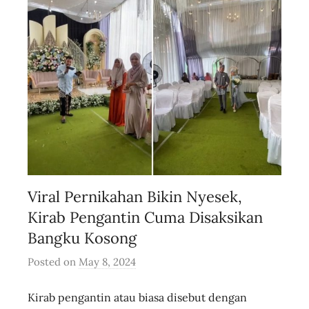
e
Viral Pernikahan Bikin Nyesek,
Kirab Pengantin Cuma Disaksikan
Bangku Kosong
Posted on
May 8, 2024
b
y
Kirab pengantin atau biasa disebut dengan
u