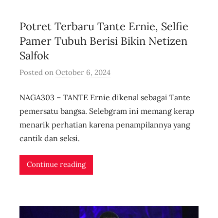
n
l
Potret Terbaru Tante Ernie, Selfie
i
v
Pamer Tubuh Berisi Bikin Netizen
e
Salfok
Posted on
October 6, 2024
b
y
NAGA303 – TANTE Ernie dikenal sebagai Tante
u
s
pemersatu bangsa. Selebgram ini memang kerap
e
menarik perhatian karena penampilannya yang
r
cantik dan seksi.
i
d
Continue reading
n
l
i
v