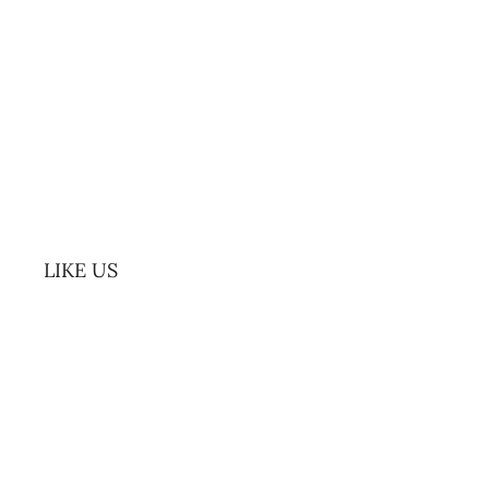
v
e
LIKE US