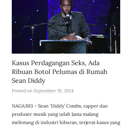
e
Kasus Perdagangan Seks, Ada
Ribuan Botol Pelumas di Rumah
Sean Diddy
Posted on
September 19, 2024
b
y
NAGA303 – Sean ‘Diddy’ Combs, rapper dan
u
s
produser musik yang udah lama malang
e
melintang di industri hiburan, terjerat kasus yang
r