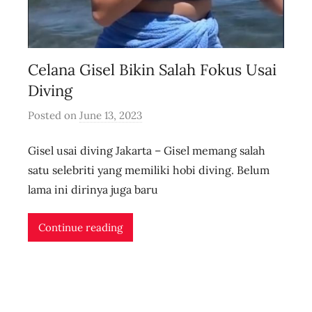
Celana Gisel Bikin Salah Fokus Usai
Diving
Posted on
June 13, 2023
b
y
Gisel usai diving Jakarta – Gisel memang salah
u
s
satu selebriti yang memiliki hobi diving. Belum
e
lama ini dirinya juga baru
r
i
Continue reading
d
n
l
i