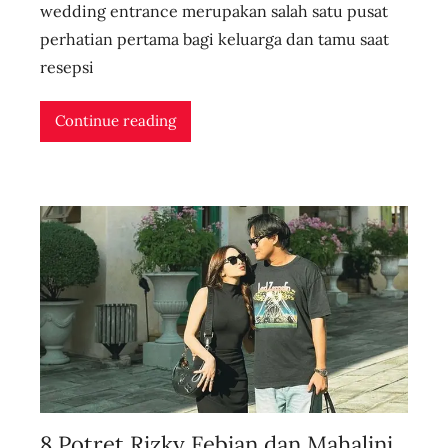
s
wedding entrance merupakan salah satu pusat
e
perhatian pertama bagi keluarga dan tamu saat
r
resepsi
i
d
Continue reading
n
l
i
v
e
8 Potret Rizky Febian dan Mahalini