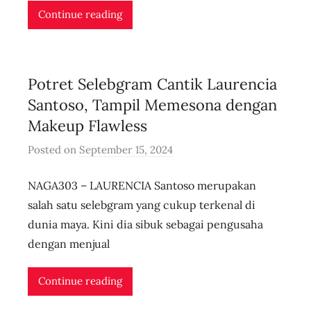
i
Continue reading
d
n
l
Potret Selebgram Cantik Laurencia
i
v
Santoso, Tampil Memesona dengan
e
Makeup Flawless
Posted on
September 15, 2024
b
y
NAGA303 – LAURENCIA Santoso merupakan
u
s
salah satu selebgram yang cukup terkenal di
e
dunia maya. Kini dia sibuk sebagai pengusaha
r
dengan menjual
i
d
Continue reading
n