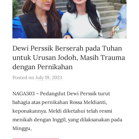
Dewi Perssik Berserah pada Tuhan
untuk Urusan Jodoh, Masih Trauma
dengan Pernikahan
Posted on
July 19, 2023
b
y
NAGA303 – Pedangdut Dewi Perssik turut
u
s
bahagia atas pernikahan Rossa Meldianti,
e
keponakannya. Meldi diketahui telah resmi
r
menikah dengan Inggil, yang dilaksanakan pada
i
Minggu,
d